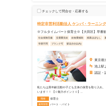
チェックして問合せ・応募する
特定非営利活動法人 ケンパ・ラーニング
※フルタイムパート保育士※【大田区】早番歓
社会保険完備
交通費支給
給食費補助
残業ほぼなし
学歴不問
ブランク可
駅近(5分以内)
東京都大
池上駅
認証・
私たちは異年齢活動や子ども主体の保育を取り入れ、
います！！ 【☆魅力ポイント☆】...
保育士
職種
パート・バイト
雇用形態