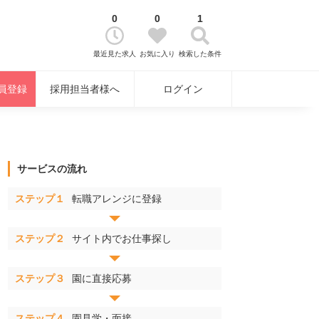
0
0
1
最近見た求人
お気に入り
検索した条件
員登録
採用担当者様へ
ログイン
サービスの流れ
ステップ１
転職アレンジに登録
ステップ２
サイト内でお仕事探し
ステップ３
園に直接応募
ステップ４
園見学・面接