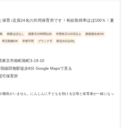
と保育♪定員24名の共同保育所です！有給取得率ほぼ100％！夏
助
残業ほぼなし
残業月20時間以内
年間休日120日以上
家庭都合休OK
即日勤務OK
学歴不問
ブランク可
駅近(5分以内)
東京市南町南町3-19-10
宿線田無駅徒歩8分 Google Mapsで見る
認可保育所
や園長がいません。にんじんに子どもを預ける父母と保育者が一緒になっ