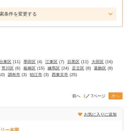
索条件を変更する
台東区
(11)
墨田区
(4)
江東区
(7)
目黒区
(11)
大田区
(16)
荒川区
(6)
板橋区
(15)
練馬区
(24)
足立区
(8)
葛飾区
(8)
10)
調布市
(3)
狛江市
(3)
西東京市
(25)
前へ
1
7ページ
次へ
お気に入りに追加
サリー本園