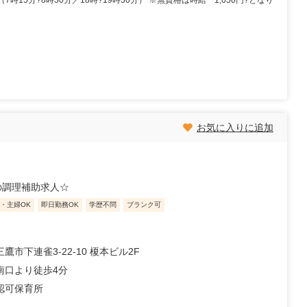
円（7時15分?8時30分／18時?19時30分） ※無資格は時給 1,050円?となり
お気に入りに追加
の調理補助求人☆
・主婦OK
即日勤務OK
学歴不問
ブランク可
鷹市下連雀3-22-10 榎本ビル2F
南口より徒歩4分
認可保育所