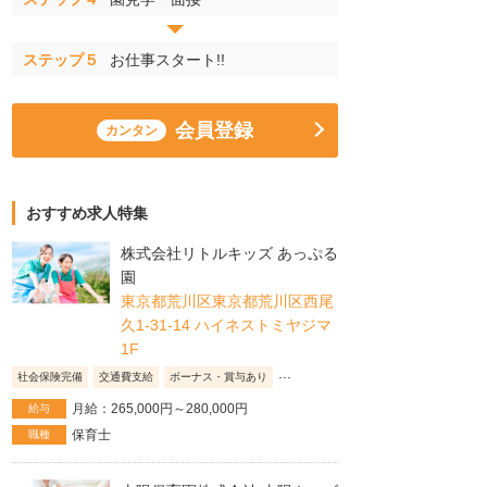
ステップ５
お仕事スタート!!
会員登録
カンタン
おすすめ求人特集
株式会社リトルキッズ あっぷる
園
東京都荒川区東京都荒川区西尾
久1-31-14 ハイネストミヤジマ
1F
...
社会保険完備
交通費支給
ボーナス・賞与あり
月給：265,000円～280,000円
給与
保育士
職種