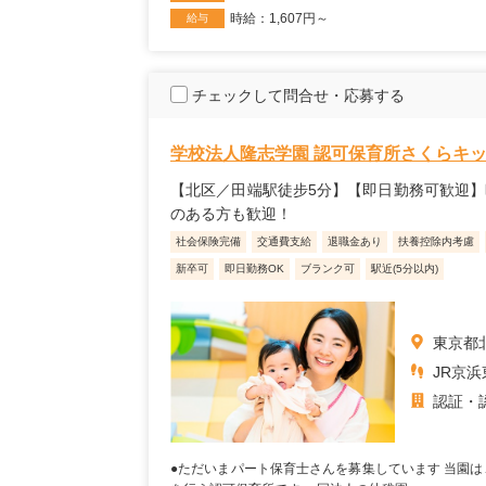
時給：1,607円～
給与
チェックして問合せ・応募する
学校法人隆志学園 認可保育所さくらキ
【北区／田端駅徒步5分】【即日勤務可歓迎】
のある方も歓迎！
社会保険完備
交通費支給
退職金あり
扶養控除内考慮
新卒可
即日勤務OK
ブランク可
駅近(5分以内)
東京都北
JR京浜
認証・
●ただいまパート保育士さんを募集しています 当園