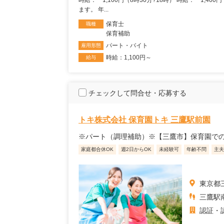
時給： 1,100円（8時30分?18時） 時給： 1,400
ます。 年...
保育士
職種
保育補助
パート・バイト
雇用形態
時給：1,100円～
給与
チェックして問合せ・応募する
トキ株式会社 保育園トキ 三鷹駅前園
※パート（調理補助）※【三鷹市】保育園で
家庭都合休OK
週2日からOK
未経験可
年齢不問
主夫
東京都三
三鷹駅
認証・