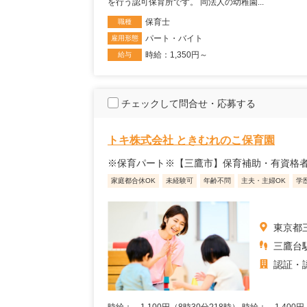
を行う認可保育所です。 同法人の幼稚園...
保育士
職種
パート・バイト
雇用形態
時給：1,350円～
給与
チェックして問合せ・応募する
トキ株式会社 ときむれのこ保育園
※保育パート※【三鷹市】保育補助・有資格
家庭都合休OK
未経験可
年齢不問
主夫・主婦OK
学
東京都三
三鷹台
認証・