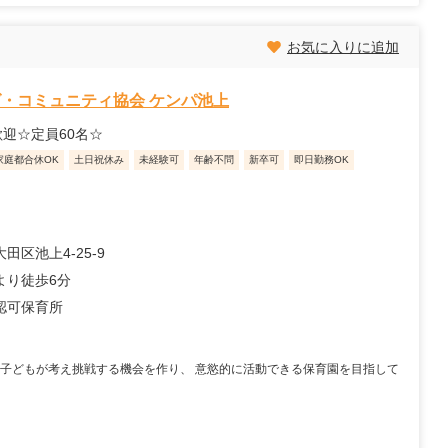
お気に入りに追加
・コミュニティ協会 ケンパ池上
迎☆定員60名☆
家庭都合休OK
土日祝休み
未経験可
年齢不問
新卒可
即日勤務OK
田区池上4-25-9
より徒歩6分
認可保育所
 子どもが考え挑戦する機会を作り、 意慾的に活動できる保育園を目指して