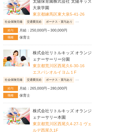
太陽保育園株式会社 太陽キッズ
大泉学園
東京都練馬区東大泉5-41-26
...
社会保険完備
交通費支給
ボーナス・賞与あり
月給：250,000円～300,000円
給与
保育士
職種
株式会社リトルキッズ オランジ
ェナーサーリー分園
東京都荒川区西尾久6-30-16
エスパシオルイヨム１F
...
社会保険完備
交通費支給
ボーナス・賞与あり
月給：265,000円～280,000円
給与
保育士
職種
株式会社リトルキッズ オランジ
ェナーサリー本園
東京都荒川区西尾久4-27-1 ヴェ
ルデ西尾久1F