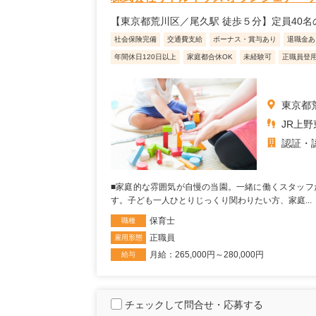
【東京都荒川区／尾久駅 徒歩５分】定員40名
社会保険完備
交通費支給
ボーナス・賞与あり
退職金あ
年間休日120日以上
家庭都合休OK
未経験可
正職員登
東京都荒
JR上
認証・
■家庭的な雰囲気が自慢の当園。一緒に働くスタッフ
す。子ども一人ひとりじっくり関わりたい方、家庭...
保育士
職種
正職員
雇用形態
月給：265,000円～280,000円
給与
チェックして問合せ・応募する