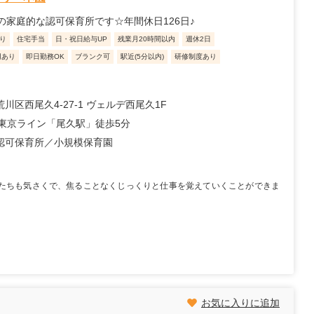
の家庭的な認可保育所です☆年間休日126日♪
り
住宅手当
日・祝日給与UP
残業月20時間以内
週休2日
用あり
即日勤務OK
ブランク可
駅近(5分以内)
研修制度あり
川区西尾久4-27-1 ヴェルデ西尾久1F
野東京ライン「尾久駅」徒歩5分
認可保育所
小規模保育園
たちも気さくで、焦ることなくじっくりと仕事を覚えていくことができま
お気に入りに追加