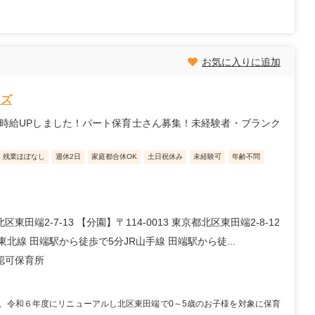
お気に入りに追加
ッズ
時給UPしました！パート保育士さん募集！未経験者・ブランク
残業ほぼなし
週休2日
家庭都合休OK
土日祝休み
未経験可
年齢不問
区東田端2-7-13 【分園】〒114-0013 東京都北区東田端2-8-12
東北線 田端駅から徒歩で5分JR山手線 田端駅から徒...
認可保育所
は、令和６年度にリニューアルし北区東田端で0～5歳のお子様を対象に保育