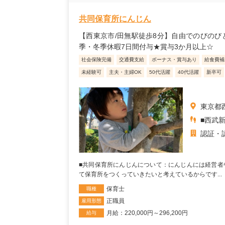
共同保育所にんじん
【西東京市/田無駅徒歩8分】自由でのびのび
季・冬季休暇7日間付与★賞与3か月以上☆
社会保険完備
交通費支給
ボーナス・賞与あり
給食費補
未経験可
主夫・主婦OK
50代活躍
40代活躍
新卒可
東京都西
■西武新
認証・
■共同保育所にんじんについて：にんじんには経営者
て保育所をつくっていきたいと考えているからです...
保育士
職種
正職員
雇用形態
月給：220,000円～296,200円
給与