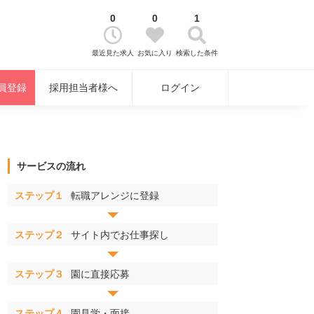
0
0
1
最近見た求人
お気に入り
検索した条件
員登録
採用担当者様へ
ログイン
サービスの流れ
ステップ１
転職アレンジに登録
ステップ２
サイト内でお仕事探し
ステップ３
園に直接応募
ステップ４
園見学・面接