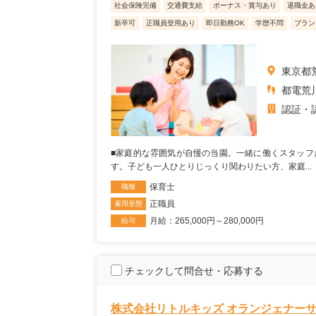
社会保険完備
交通費支給
ボーナス・賞与あり
退職金あ
新卒可
正職員登用あり
即日勤務OK
学歴不問
ブラン
東京都荒
都電荒
認証・
■家庭的な雰囲気が自慢の当園。一緒に働くスタッフ
す。子ども一人ひとりじっくり関わりたい方、家庭...
保育士
職種
正職員
雇用形態
月給：265,000円～280,000円
給与
チェックして問合せ・応募する
株式会社リトルキッズ オランジェナー