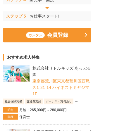
ステップ５
お仕事スタート!!
会員登録
カンタン
おすすめ求人特集
株式会社リトルキッズ あっぷる
園
東京都荒川区東京都荒川区西尾
久1-31-14 ハイネストミヤジマ
1F
...
社会保険完備
交通費支給
ボーナス・賞与あり
月給：265,000円～280,000円
給与
保育士
職種