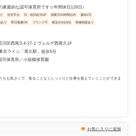
の家庭的な認可保育所です☆年間休日126日♪
り
住宅手当
日・祝日給与UP
残業月20時間以内
週休2日
用あり
即日勤務OK
ブランク可
駅近(5分以内)
研修制度あり
川区西尾久4-27-1 ヴェルデ西尾久1F
野東京ライン「尾久駅」徒歩5分
認可保育所
小規模保育園
たちも気さくで、焦ることなくじっくりと仕事を覚えていくことができま
お気に入りに追加