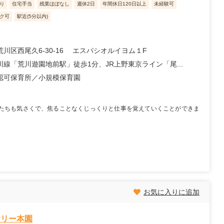
り
住宅手当
残業ほぼなし
週休2日
年間休日120日以上
未経験可
ク可
駅近(5分以内)
川区西尾久6-30-16 エスパシオルイヨム１F
川線「荒川遊園地前駅」徒歩1分、JR上野東京ライン「尾...
認可保育所
小規模保育園
たちも気さくで、焦ることなくじっくりと仕事を覚えていくことができま
お気に入りに追加
サリー本園