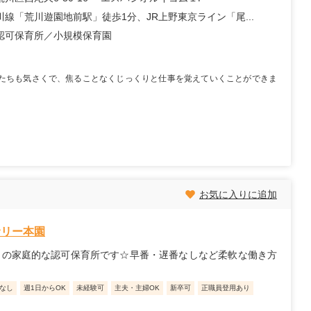
川線「荒川遊園地前駅」徒歩1分、JR上野東京ライン「尾...
認可保育所
小規模保育園
たちも気さくで、焦ることなくじっくりと仕事を覚えていくことができま
お気に入りに追加
サリー本園
名の家庭的な認可保育所です☆早番・遅番なしなど柔軟な働き方
なし
週1日からOK
未経験可
主夫・主婦OK
新卒可
正職員登用あり