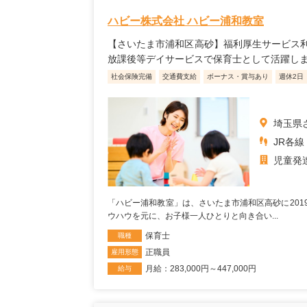
ハビー株式会社 ハビー浦和教室
【さいたま市浦和区高砂】福利厚生サービス利
放課後等デイサービスで保育士として活躍し
社会保険完備
交通費支給
ボーナス・賞与あり
週休2日
埼玉県さ
JR各線
児童発
「ハビー浦和教室」は、さいたま市浦和区高砂に201
ウハウを元に、お子様一人ひとりと向き合い...
保育士
職種
正職員
雇用形態
月給：283,000円～447,000円
給与