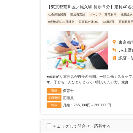
【東京都荒川区／尾久駅 徒歩５分】定員40名
社会保険完備
交通費支給
ボーナス・賞与あり
退職金あ
年間休日120日以上
家庭都合休OK
未経験可
正職員登
東京都荒
JR上
認証・
■家庭的な雰囲気が自慢の当園。一緒に働くスタッフ
す。子ども一人ひとりじっくり関わりたい方、家庭...
保育士
職種
正職員
雇用形態
月給：265,000円～280,000円
給与
チェックして問合せ・応募する