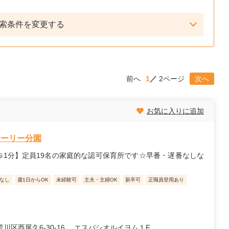
索条件を変更する
前へ
1
2ページ
次へ
お気に入りに追加
サーリー分園
1分】定員19名の家庭的な認可保育所です☆早番・遅番なしな
なし
週1日からOK
未経験可
主夫・主婦OK
新卒可
正職員登用あり
川区西尾久6-30-16 エスパシオルイヨム１F