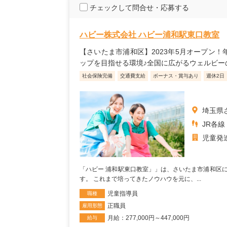
チェックして問合せ・応募する
ハビー株式会社 ハビー浦和駅東口教室
【さいたま市浦和区】2023年5月オープン
ップを目指せる環境♪全国に広がるウェルビー
社会保険完備
交通費支給
ボーナス・賞与あり
週休2日
埼玉県
JR各線
児童発
「ハビー 浦和駅東口教室」」は、さいたま市浦和区に
す。 これまで培ってきたノウハウを元に、...
児童指導員
職種
正職員
雇用形態
月給：277,000円～447,000円
給与