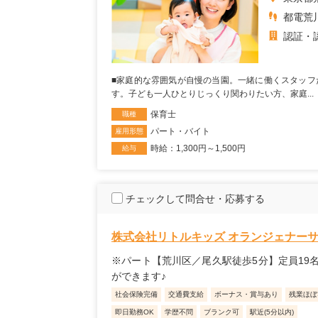
都電荒
認証・
■家庭的な雰囲気が自慢の当園。一緒に働くスタッフ
す。子ども一人ひとりじっくり関わりたい方、家庭...
保育士
職種
パート・バイト
雇用形態
時給：1,300円～1,500円
給与
チェックして問合せ・応募する
株式会社リトルキッズ オランジェナー
※パート【荒川区／尾久駅徒歩5分】定員19
ができます♪
社会保険完備
交通費支給
ボーナス・賞与あり
残業ほぼ
即日勤務OK
学歴不問
ブランク可
駅近(5分以内)