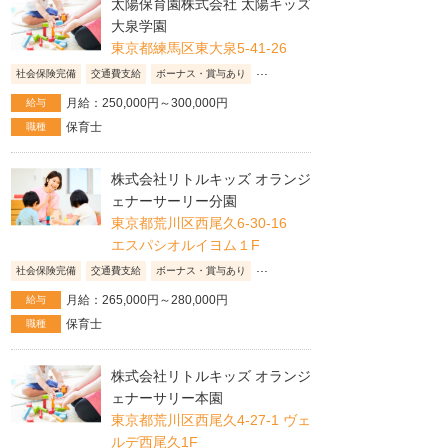
太陽保育園株式会社 太陽キッズ
大泉学園
東京都練馬区東大泉5-41-26
...
社会保険完備
交通費支給
ボーナス・賞与あり
月給：250,000円～300,000円
給与
保育士
職種
株式会社リトルキッズ オランジ
ェナーサーリー分園
東京都荒川区西尾久6-30-16
エスパシオルイヨム１F
...
社会保険完備
交通費支給
ボーナス・賞与あり
月給：265,000円～280,000円
給与
保育士
職種
株式会社リトルキッズ オランジ
ェナーサリー本園
東京都荒川区西尾久4-27-1 ヴェ
ルデ西尾久1F