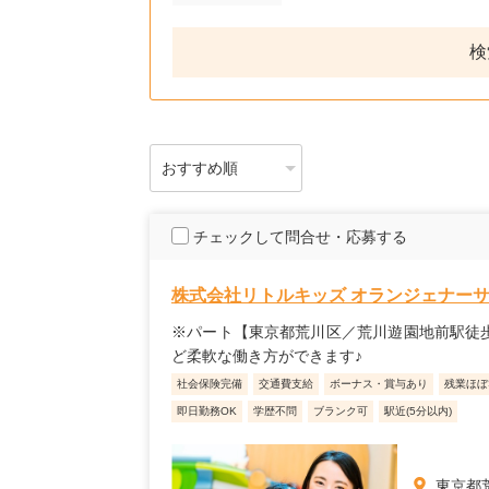
検
チェックして問合せ・応募する
株式会社リトルキッズ オランジェナー
※パート【東京都荒川区／荒川遊園地前駅徒歩
ど柔軟な働き方ができます♪
社会保険完備
交通費支給
ボーナス・賞与あり
残業ほぼ
即日勤務OK
学歴不問
ブランク可
駅近(5分以内)
東京都荒