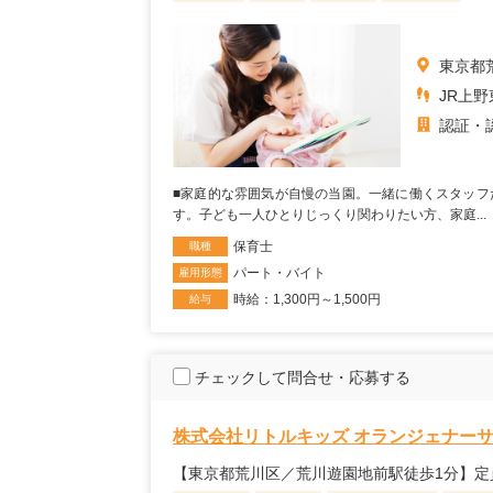
東京都荒
JR上
認証・
■家庭的な雰囲気が自慢の当園。一緒に働くスタッフ
す。子ども一人ひとりじっくり関わりたい方、家庭...
保育士
職種
パート・バイト
雇用形態
時給：1,300円～1,500円
給与
チェックして問合せ・応募する
株式会社リトルキッズ オランジェナー
【東京都荒川区／荒川遊園地前駅徒歩1分】定員