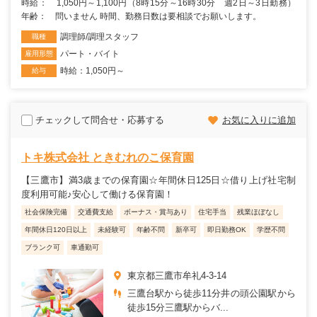
時給： 1,050円～1,100円（8時15分～16時30分 週2日～3日勤務）
年齢： 問いません 時間、勤務日数は要相談でお願いします。
調理師/調理スタッフ
職種
パート・バイト
雇用形態
時給：1,050円～
給与
チェックして問合せ・応募する
お気に入りに追加
トキ株式会社 ときむれのこ保育園
【三鷹市】満3歳までの保育園☆年間休日125日☆借り上げ社宅制
度利用可能♪安心して働ける保育園！
社会保険完備
交通費支給
ボーナス・賞与あり
住宅手当
残業ほぼなし
年間休日120日以上
未経験可
年齢不問
新卒可
即日勤務OK
学歴不問
ブランク可
車通勤可
東京都三鷹市牟礼4-3-14
三鷹台駅から徒歩11分井の頭公園駅から
徒歩15分三鷹駅からバ...