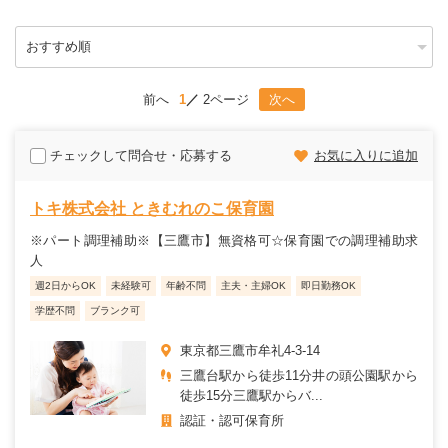
前へ
1
2ページ
次へ
チェックして問合せ・応募する
お気に入りに追加
トキ株式会社 ときむれのこ保育園
※パート調理補助※【三鷹市】無資格可☆保育園での調理補助求
人
週2日からOK
未経験可
年齢不問
主夫・主婦OK
即日勤務OK
学歴不問
ブランク可
東京都三鷹市牟礼4-3-14
三鷹台駅から徒歩11分井の頭公園駅から
徒歩15分三鷹駅からバ...
認証・認可保育所