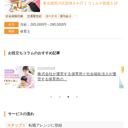
東京都荒川区西尾久4-27-1 ヴェルデ西尾久1F
...
社会保険完備
交通費支給
ボーナス・賞与あり
月給：265,000円～280,000円
給与
保育士
職種
お役立ちコラムのおすすめ記事
2026/03/30
運
東京23区の家賃相場と保育士宿舎借り上げ支援
事業補助金額...
サービスの流れ
ステップ１
転職アレンジに登録