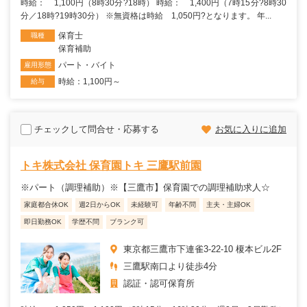
時給： 1,100円（8時30分?18時） 時給： 1,400円（7時15分?8時30
分／18時?19時30分） ※無資格は時給 1,050円?となります。 年...
保育士
職種
保育補助
パート・バイト
雇用形態
時給：1,100円～
給与
チェックして問合せ・応募する
お気に入りに追加
トキ株式会社 保育園トキ 三鷹駅前園
※パート（調理補助）※【三鷹市】保育園での調理補助求人☆
家庭都合休OK
週2日からOK
未経験可
年齢不問
主夫・主婦OK
即日勤務OK
学歴不問
ブランク可
東京都三鷹市下連雀3-22-10 榎本ビル2F
三鷹駅南口より徒歩4分
認証・認可保育所