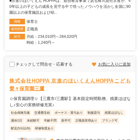
■京進のほいくえん HOPPAは、総合教育事業である株式会社京進が、4
0年以上の子どもの成長を見守る中で培ったノウハウを活かし全国に90
園以上の保育施設および幼...
保育士
職種
正職員
雇用形態
月給：234,010円～284,020円
給与
時給：1,240円～
チェックして問合せ・応募する
お気に入りに追加
株式会社HOPPA 京進のほいくえんHOPPAこども
愛々保育園三鷹
☆保育園調理☆【三鷹市/三鷹駅】基本固定時間勤務、残業ほぼな
し♪安心の実務研修充実♪
社会保険完備
交通費支給
ボーナス・賞与あり
制服貸与
残業ほぼなし
週休2日
未経験可
年齢不問
新卒可
正職員登用あり
ブランク可
駅近(5分以内)
研修制度あり