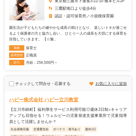
東京都三鷹市下連雀3-22-10 榎本ビル2F
三鷹駅南口より徒歩4分
認証・認可保育所
小規模保育園
園生活が子どもたちの健やかな成長の助けとなり、 楽しいトキが過ごせ
るよう保護者の方と協力し合い、 ひとり一人の成長を大切にする保育を
目指していきます。 【☆魅...
保育士
職種
正職員
雇用形態
月給：256,500円～
給与
チェックして問合せ・応募する
お気に入りに追加
ハビー株式会社 ハビー立川教室
【立川市錦町】福利厚生サービス利用可能◎週休2日制♪キャリア
アップも目指せる！ウェルビーの児童発達支援事業所で児童指導
員として活躍しませんか？
社会保険完備
交通費支給
ボーナス・賞与あり
週休2日