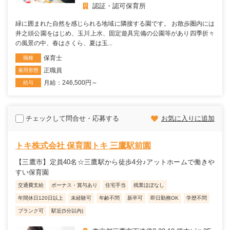
認証・認可保育所
緑に囲まれた自然を感じられる地域に隣接する園です。 お散歩圏内には
井之頭公園をはじめ、玉川上水、固定遊具完備の公園等があり四季折々
の風景の中、春はさくら、夏は玉...
保育士
職種
正職員
雇用形態
月給：246,500円～
給与
チェックして問合せ・応募する
お気に入りに追加
トキ株式会社 保育園トキ 三鷹駅前園
【三鷹市】定員40名☆三鷹駅から徒歩4分♪アットホームで働きや
すい保育園
交通費支給
ボーナス・賞与あり
住宅手当
残業ほぼなし
年間休日120日以上
未経験可
年齢不問
新卒可
即日勤務OK
学歴不問
ブランク可
駅近(5分以内)