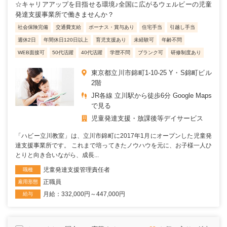
☆キャリアアップを目指せる環境♪全国に広がるウェルビーの児童
発達支援事業所で働きませんか？
社会保険完備
交通費支給
ボーナス・賞与あり
住宅手当
引越し手当
週休2日
年間休日120日以上
育児支援あり
未経験可
年齢不問
WEB面接可
50代活躍
40代活躍
学歴不問
ブランク可
研修制度あり
東京都立川市錦町1-10-25 Y・S錦町ビル
2階
JR各線 立川駅から徒歩6分 Google Maps
で見る
児童発達支援・放課後等デイサービス
「ハビー立川教室」は、立川市錦町に2017年1月にオープンした児童発
達支援事業所です。 これまで培ってきたノウハウを元に、お子様一人ひ
とりと向き合いながら、成長...
児童発達支援管理責任者
職種
正職員
雇用形態
月給：332,000円～447,000円
給与