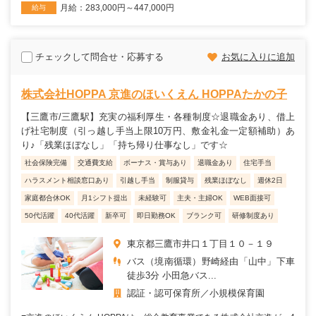
月給：283,000円～447,000円
給与
チェックして問合せ・応募する
お気に入りに追加
株式会社HOPPA 京進のほいくえん HOPPAたかの子
【三鷹市/三鷹駅】充実の福利厚生・各種制度☆退職金あり、借上
げ社宅制度（引っ越し手当上限10万円、敷金礼金一定額補助）あ
り♪「残業ほぼなし」「持ち帰り仕事なし」です☆
社会保険完備
交通費支給
ボーナス・賞与あり
退職金あり
住宅手当
ハラスメント相談窓口あり
引越し手当
制服貸与
残業ほぼなし
週休2日
家庭都合休OK
月1シフト提出
未経験可
主夫・主婦OK
WEB面接可
50代活躍
40代活躍
新卒可
即日勤務OK
ブランク可
研修制度あり
東京都三鷹市井口１丁目１０－１９
バス（境南循環）野崎経由「山中」下車
徒歩3分 小田急バス...
認証・認可保育所
小規模保育園