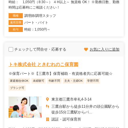
時給： 1,050円（8:30～） ４H以上～ 無資格 OK！ ※勤務日数、勤務
時間は応募時にご相談ください！
調理師/調理スタッフ
職種
パート・バイト
雇用形態
時給：1,050円～
給与
チェックして問合せ・応募する
お気に入りに追加
トキ株式会社 ときむれのこ保育園
※保育パート※【三鷹市】保育補助・有資格者共に応募可能☆
家庭都合休OK
未経験可
年齢不問
主夫・主婦OK
学歴不問
ブランク可
東京都三鷹市牟礼4-3-14
三鷹台駅から徒歩11分井の頭公園駅から
徒歩15分三鷹駅からバ...
認証・認可保育所