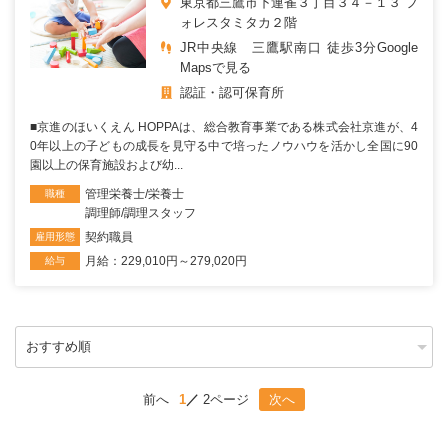
東京都三鷹市下連雀３丁目３４－１３ フ
ォレスタミタカ２階
JR中央線 三鷹駅南口 徒歩3分Google
Mapsで見る
認証・認可保育所
■京進のほいくえん HOPPAは、総合教育事業である株式会社京進が、4
0年以上の子どもの成長を見守る中で培ったノウハウを活かし全国に90
園以上の保育施設および幼...
管理栄養士/栄養士
職種
調理師/調理スタッフ
契約職員
雇用形態
月給：229,010円～279,020円
給与
前へ
1
2ページ
次へ