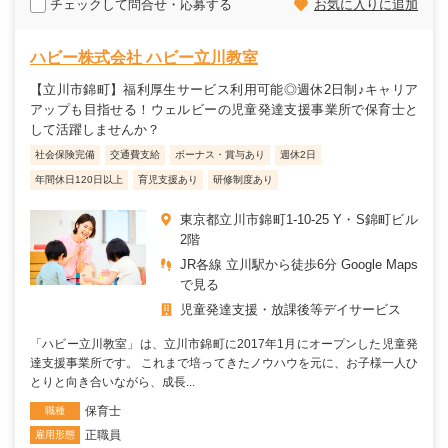
チェックして問合せ・応募する
お気に入りに追加
ハビー株式会社 ハビー立川教室
【立川市錦町】福利厚生サービス利用可能◎週休2日制♪キャリア
アップも目指せる！ウェルビーの児童発達支援事業所で保育士と
して活躍しませんか？
社会保険完備
交通費支給
ボーナス・賞与あり
週休2日
年間休日120日以上
育児支援あり
研修制度あり
東京都立川市錦町1-10-25 Y・S錦町ビル
2階
JR各線 立川駅から徒歩6分 Google Maps
で見る
児童発達支援・放課後等デイサービス
「ハビー立川教室」は、立川市錦町に2017年1月にオープンした児童発
達支援事業所です。 これまで培ってきたノウハウを元に、お子様一人ひ
とりと向き合いながら、成長...
保育士
職種
正職員
雇用形態