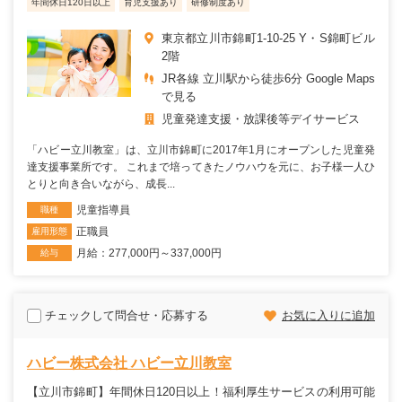
年間休日120日以上
育児支援あり
研修制度あり
東京都立川市錦町1-10-25 Y・S錦町ビル
2階
JR各線 立川駅から徒歩6分 Google Maps
で見る
児童発達支援・放課後等デイサービス
「ハビー立川教室」は、立川市錦町に2017年1月にオープンした児童発
達支援事業所です。 これまで培ってきたノウハウを元に、お子様一人ひ
とりと向き合いながら、成長...
児童指導員
職種
正職員
雇用形態
月給：277,000円～337,000円
給与
チェックして問合せ・応募する
お気に入りに追加
ハビー株式会社 ハビー立川教室
【立川市錦町】年間休日120日以上！福利厚生サービスの利用可能