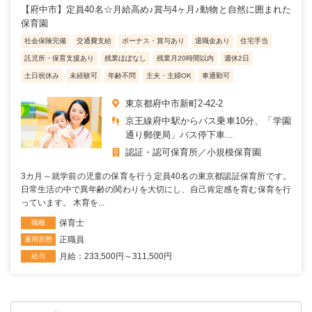
【府中市】定員40名☆月給高め♪賞与4ヶ月♪動物と自然に囲まれた
保育園
社会保険完備
交通費支給
ボーナス・賞与あり
退職金あり
住宅手当
託児所・保育支援あり
残業ほぼなし
残業月20時間以内
週休2日
土日祝休み
未経験可
年齢不問
主夫・主婦OK
車通勤可
東京都府中市新町2-42-2
京王線府中駅からバス乗車10分、「学園
通り郵便局」バス停下車...
認証・認可保育所
小規模保育園
3カ月～就学前の児童の保育を行う定員40名の東京都認証保育所です。
日常生活の中で異年齢の関わりを大切にし、自己肯定感を育む保育を行
っています。 木育を...
保育士
職種
正職員
雇用形態
月給：233,500円～311,500円
給与