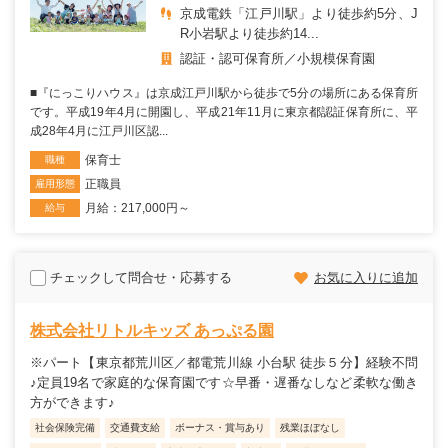
京成電鉄「江戸川駅」より徒歩約5分、J
R小岩駅より徒歩約14...
認証・認可保育所
小規模保育園
■『にっこりハウス』は京成江戸川駅から徒歩で5分の場所にある保育所
です。平成19年4月に開園し、平成21年11月に東京都認証保育所に、平
成28年4月に江戸川区認...
保育士
職種
正職員
雇用形態
月給：217,000円～
給与
チェックして問合せ・応募する
お気に入りに追加
株式会社リトルキッズ あっぷる園
※パート【東京都荒川区／都電荒川線 小台駅 徒歩５分】経験不問
♪定員19名で家庭的な保育園です☆早番・遅番なしなど柔軟な働き
方ができます♪
社会保険完備
交通費支給
ボーナス・賞与あり
残業ほぼなし