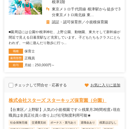
根津1階
東京メトロ千代田線 根津駅から徒歩で3
分東京メトロ南北線 東...
認証・認可保育所
小規模保育園
■園周辺には公園や根津神社、上野公園、動物園、東大そして新幹線が
間近で見える日暮里駅など充実しています。子どもたちもクラスにとら
われず、一緒に遊んだり散歩に行っ...
保育士
職種
正職員
雇用形態
月給：250,000円～
給与
チェックして問合せ・応募する
お気に入りに追加
株式会社スターズ スターキッズ保育園（分園）
【台東区／上野駅】人気の小規模園です☆残業月2時間程度♪現在
職員は全員正社員☆借り上げ社宅制度利用可能★
社会保険完備
交通費支給
ボーナス・賞与あり
退職金あり
残業ほぼなし