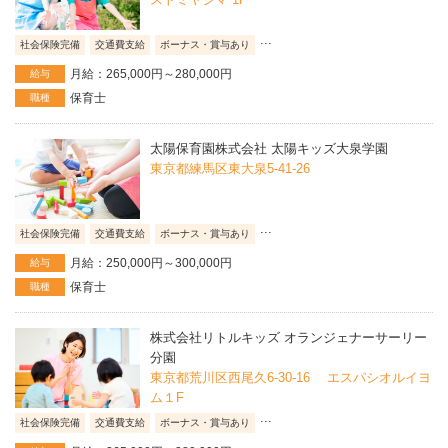
...
社会保険完備
交通費支給
ボーナス・賞与あり
月給：265,000円～280,000円
給与
保育士
職種
太陽保育園株式会社 太陽キッズ大泉学園
東京都練馬区東大泉5-41-26
...
社会保険完備
交通費支給
ボーナス・賞与あり
月給：250,000円～300,000円
給与
保育士
職種
株式会社リトルキッズ オランジェナーサーリー
分園
東京都荒川区西尾久6-30-16 エスパシオルイヨ
ム１F
...
社会保険完備
交通費支給
ボーナス・賞与あり