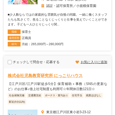
認証・認可保育所
小規模保育園
■少人数ならではの家庭的な雰囲気が自慢の同園。一緒に働くスタッフ
たちも気さくで、焦ることなくじっくりと仕事を覚えていくことができ
ます。子ども一人ひとりじっくり関...
保育士
職種
正職員
雇用形態
月給：265,000円～280,000円
給与
チェックして問合せ・応募する
お気に入りに追加
株式会社児島教育研究所 にっこりハウス
【江戸川区/江戸川駅徒歩5分】保育補助＋事務（SNSの更新な
ど）のお仕事♪借上社宅制度も利用可☆年間休日数121日☆
社会保険完備
交通費支給
ボーナス・賞与あり
住宅手当
残業ほぼなし
駅近(5分以内)
東京都江戸川区東小岩3-23-12