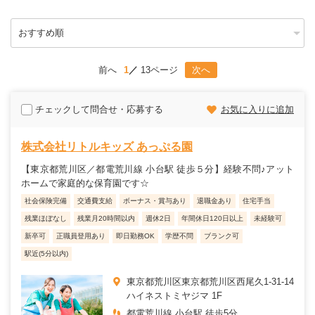
前へ
1
13ページ
次へ
チェックして問合せ・応募する
お気に入りに追加
株式会社リトルキッズ あっぷる園
【東京都荒川区／都電荒川線 小台駅 徒歩５分】経験不問♪アット
ホームで家庭的な保育園です☆
社会保険完備
交通費支給
ボーナス・賞与あり
退職金あり
住宅手当
残業ほぼなし
残業月20時間以内
週休2日
年間休日120日以上
未経験可
新卒可
正職員登用あり
即日勤務OK
学歴不問
ブランク可
駅近(5分以内)
東京都荒川区東京都荒川区西尾久1-31-14
ハイネストミヤジマ 1F
都電荒川線 小台駅 徒歩5分