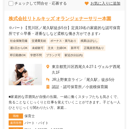
チェックして問合せ・応募する
お気に入りに追加
株式会社リトルキッズ オランジェナーサリー本園
※パート【荒川区／尾久駅徒歩5分】定員19名の家庭的な認可保育
所です☆早番・遅番なしなど柔軟な働き方ができます♪
社会保険完備
交通費支給
ボーナス・賞与あり
残業ほぼなし
週1日からOK
未経験可
主夫・主婦OK
新卒可
正職員登用あり
即日勤務OK
学歴不問
ブランク可
駅近(5分以内)
東京都荒川区西尾久4-27-1 ヴェルデ西尾
久1F
JR上野東京ライン「尾久駅」徒歩5分
認証・認可保育所
小規模保育園
■家庭的な雰囲気が自慢の当園。一緒に働くスタッフたちも気さくで、
焦ることなくじっくりと仕事を覚えていくことができます。子ども一人
ひとりじっくり関わりたい方、家庭...
保育士
職種
パート・バイト
雇用形態