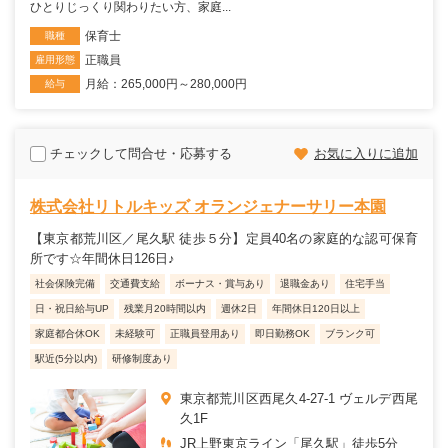
ひとりじっくり関わりたい方、家庭...
保育士
職種
正職員
雇用形態
月給：265,000円～280,000円
給与
チェックして問合せ・応募する
お気に入りに追加
株式会社リトルキッズ オランジェナーサリー本園
【東京都荒川区／尾久駅 徒歩５分】定員40名の家庭的な認可保育
所です☆年間休日126日♪
社会保険完備
交通費支給
ボーナス・賞与あり
退職金あり
住宅手当
日・祝日給与UP
残業月20時間以内
週休2日
年間休日120日以上
家庭都合休OK
未経験可
正職員登用あり
即日勤務OK
ブランク可
駅近(5分以内)
研修制度あり
東京都荒川区西尾久4-27-1 ヴェルデ西尾
久1F
JR上野東京ライン「尾久駅」徒歩5分