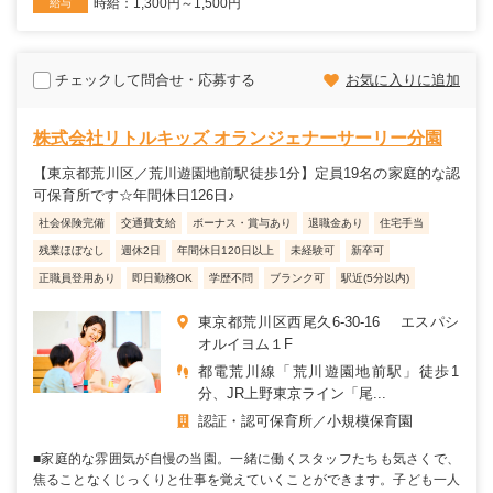
時給：1,300円～1,500円
給与
チェックして問合せ・応募する
お気に入りに追加
株式会社リトルキッズ オランジェナーサーリー分園
【東京都荒川区／荒川遊園地前駅徒歩1分】定員19名の家庭的な認
可保育所です☆年間休日126日♪
社会保険完備
交通費支給
ボーナス・賞与あり
退職金あり
住宅手当
残業ほぼなし
週休2日
年間休日120日以上
未経験可
新卒可
正職員登用あり
即日勤務OK
学歴不問
ブランク可
駅近(5分以内)
東京都荒川区西尾久6-30-16 エスパシ
オルイヨム１F
都電荒川線「荒川遊園地前駅」徒歩1
分、JR上野東京ライン「尾...
認証・認可保育所
小規模保育園
■家庭的な雰囲気が自慢の当園。一緒に働くスタッフたちも気さくで、
焦ることなくじっくりと仕事を覚えていくことができます。子ども一人