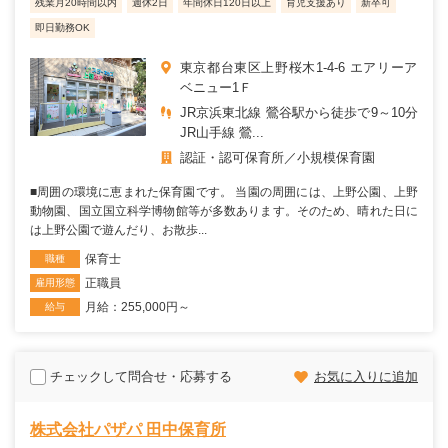
残業月20時間以内
週休2日
年間休日120日以上
育児支援あり
新卒可
即日勤務OK
東京都台東区上野桜木1-4-6 エアリーア
ベニュー1Ｆ
JR京浜東北線 鶯谷駅から徒歩で9～10分
JR山手線 鶯...
認証・認可保育所
小規模保育園
■周囲の環境に恵まれた保育園です。 当園の周囲には、上野公園、上野
動物園、国立国立科学博物館等が多数あります。そのため、晴れた日に
は上野公園で遊んだり、お散歩...
保育士
職種
正職員
雇用形態
月給：255,000円～
給与
チェックして問合せ・応募する
お気に入りに追加
株式会社パザパ 田中保育所