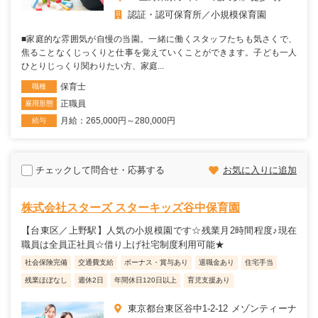
認証・認可保育所
小規模保育園
■家庭的な雰囲気が自慢の当園。一緒に働くスタッフたちも気さくで、
焦ることなくじっくりと仕事を覚えていくことができます。子ども一人
ひとりじっくり関わりたい方、家庭...
保育士
職種
正職員
雇用形態
月給：265,000円～280,000円
給与
チェックして問合せ・応募する
お気に入りに追加
株式会社スターズ スターキッズ谷中保育園
【台東区／上野駅】人気の小規模園です☆残業月2時間程度♪現在
職員は全員正社員☆借り上げ社宅制度利用可能★
社会保険完備
交通費支給
ボーナス・賞与あり
退職金あり
住宅手当
残業ほぼなし
週休2日
年間休日120日以上
育児支援あり
東京都台東区谷中1-2-12 メゾンティーナ