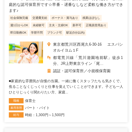
庭的な認可保育所です☆早番・遅番なしなど柔軟な働き方ができ
ます♪
社会保険完備
交通費支給
ボーナス・賞与あり
残業ほぼなし
週1日からOK
未経験可
主夫・主婦OK
新卒可
正職員登用あり
即日勤務OK
学歴不問
ブランク可
駅近(5分以内)
東京都荒川区西尾久6-30-16 エスパシ
オルイヨム１F
都電荒川線「荒川遊園地前駅」徒歩1
分、JR上野東京ライン「尾...
認証・認可保育所
小規模保育園
■家庭的な雰囲気が自慢の当園。一緒に働くスタッフたちも気さくで、
焦ることなくじっくりと仕事を覚えていくことができます。子ども一人
ひとりじっくり関わりたい方、家庭...
保育士
職種
パート・バイト
雇用形態
時給：1,300円～1,500円
給与