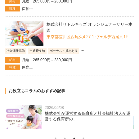
月給：265,000円～280,000円
給与
保育士
職種
株式会社リトルキッズ オランジェナーサリー本
園
東京都荒川区西尾久4-27-1 ヴェルデ西尾久1F
...
社会保険完備
交通費支給
ボーナス・賞与あり
月給：265,000円～280,000円
給与
保育士
職種
お役立ちコラムのおすすめ記事
2026/03/30
運
東京23区の家賃相場と保育士宿舎借り上げ支援
事業補助金額...