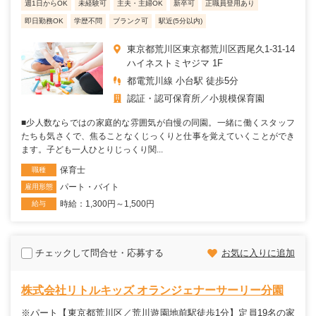
週1日からOK
未経験可
主夫・主婦OK
新卒可
正職員登用あり
即日勤務OK
学歴不問
ブランク可
駅近(5分以内)
東京都荒川区東京都荒川区西尾久1-31-14
ハイネストミヤジマ 1F
都電荒川線 小台駅 徒歩5分
認証・認可保育所
小規模保育園
■少人数ならではの家庭的な雰囲気が自慢の同園。一緒に働くスタッフ
たちも気さくで、焦ることなくじっくりと仕事を覚えていくことができ
ます。子ども一人ひとりじっくり関...
保育士
職種
パート・バイト
雇用形態
時給：1,300円～1,500円
給与
チェックして問合せ・応募する
お気に入りに追加
株式会社リトルキッズ オランジェナーサーリー分園
※パート【東京都荒川区／荒川遊園地前駅徒歩1分】定員19名の家