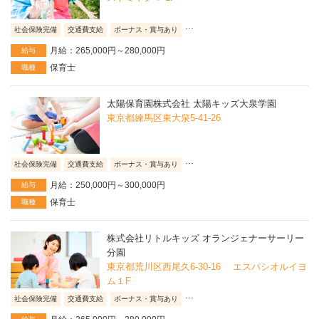
...
社会保険完備
交通費支給
ボーナス・賞与あり
月給：265,000円～280,000円
給与
保育士
職種
太陽保育園株式会社 太陽キッズ大泉学園
東京都練馬区東大泉5-41-26
...
社会保険完備
交通費支給
ボーナス・賞与あり
月給：250,000円～300,000円
給与
保育士
職種
株式会社リトルキッズ オランジェナーサーリー
分園
東京都荒川区西尾久6-30-16 エスパシオルイヨ
ム１F
...
社会保険完備
交通費支給
ボーナス・賞与あり