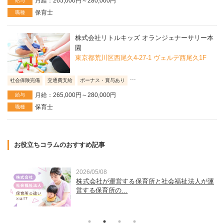
月給：265,000円～280,000円
給与
保育士
職種
株式会社リトルキッズ オランジェナーサリー本
園
東京都荒川区西尾久4-27-1 ヴェルデ西尾久1F
...
社会保険完備
交通費支給
ボーナス・賞与あり
月給：265,000円～280,000円
給与
保育士
職種
お役立ちコラムのおすすめ記事
2026/05/08
金
株式会社が運営する保育所と社会福祉法人が運
営する保育所の...