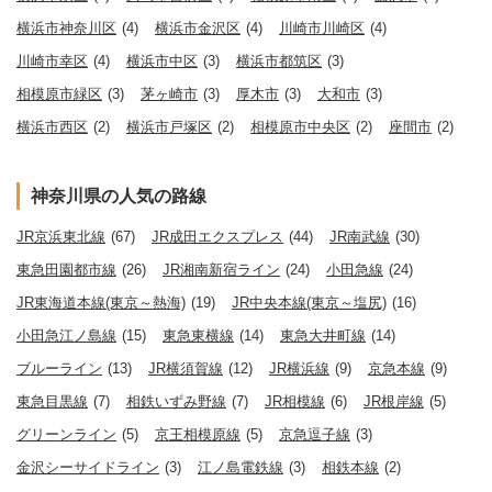
横浜市神奈川区
(4)
横浜市金沢区
(4)
川崎市川崎区
(4)
川崎市幸区
(4)
横浜市中区
(3)
横浜市都筑区
(3)
相模原市緑区
(3)
茅ヶ崎市
(3)
厚木市
(3)
大和市
(3)
横浜市西区
(2)
横浜市戸塚区
(2)
相模原市中央区
(2)
座間市
(2)
神奈川県の人気の路線
JR京浜東北線
(67)
JR成田エクスプレス
(44)
JR南武線
(30)
東急田園都市線
(26)
JR湘南新宿ライン
(24)
小田急線
(24)
JR東海道本線(東京～熱海)
(19)
JR中央本線(東京～塩尻)
(16)
小田急江ノ島線
(15)
東急東横線
(14)
東急大井町線
(14)
ブルーライン
(13)
JR横須賀線
(12)
JR横浜線
(9)
京急本線
(9)
東急目黒線
(7)
相鉄いずみ野線
(7)
JR相模線
(6)
JR根岸線
(5)
グリーンライン
(5)
京王相模原線
(5)
京急逗子線
(3)
金沢シーサイドライン
(3)
江ノ島電鉄線
(3)
相鉄本線
(2)