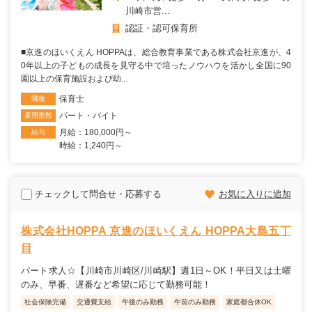
川崎市営...
認証・認可保育所
■京進のほいくえん HOPPAは、総合教育事業である株式会社京進が、4
0年以上の子どもの成長を見守る中で培ったノウハウを活かし全国に90
園以上の保育施設および幼...
保育士
職種
パート・バイト
雇用形態
月給：180,000円～
給与
時給：1,240円～
チェックして問合せ・応募する
お気に入りに追加
株式会社HOPPA 京進のほいくえん HOPPA大島五丁
目
パート求人☆【川崎市川崎区/川崎駅】週1日～OK！平日又は土曜
のみ、早番、遅番など希望に応じて勤務可能！
社会保険完備
交通費支給
午後のみ勤務
午前のみ勤務
家庭都合休OK