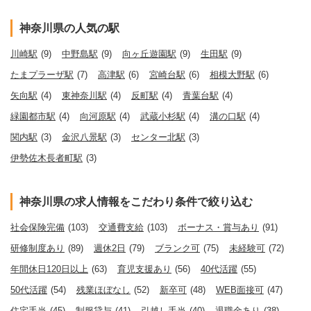
神奈川県の人気の駅
川崎駅
(9)
中野島駅
(9)
向ヶ丘遊園駅
(9)
生田駅
(9)
たまプラーザ駅
(7)
高津駅
(6)
宮崎台駅
(6)
相模大野駅
(6)
矢向駅
(4)
東神奈川駅
(4)
反町駅
(4)
青葉台駅
(4)
緑園都市駅
(4)
向河原駅
(4)
武蔵小杉駅
(4)
溝の口駅
(4)
関内駅
(3)
金沢八景駅
(3)
センター北駅
(3)
伊勢佐木長者町駅
(3)
神奈川県の求人情報をこだわり条件で絞り込む
社会保険完備
(103)
交通費支給
(103)
ボーナス・賞与あり
(91)
研修制度あり
(89)
週休2日
(79)
ブランク可
(75)
未経験可
(72)
年間休日120日以上
(63)
育児支援あり
(56)
40代活躍
(55)
50代活躍
(54)
残業ほぼなし
(52)
新卒可
(48)
WEB面接可
(47)
住宅手当
(45)
制服貸与
(41)
引越し手当
(40)
退職金あり
(38)