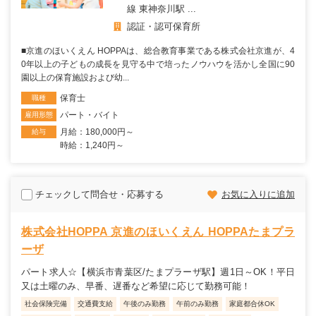
線 東神奈川駅 ...
認証・認可保育所
■京進のほいくえん HOPPAは、総合教育事業である株式会社京進が、4
0年以上の子どもの成長を見守る中で培ったノウハウを活かし全国に90
園以上の保育施設および幼...
保育士
職種
パート・バイト
雇用形態
月給：180,000円～
給与
時給：1,240円～
チェックして問合せ・応募する
お気に入りに追加
株式会社HOPPA 京進のほいくえん HOPPAたまプラ
ーザ
パート求人☆【横浜市青葉区/たまプラーザ駅】週1日～OK！平日
又は土曜のみ、早番、遅番など希望に応じて勤務可能！
社会保険完備
交通費支給
午後のみ勤務
午前のみ勤務
家庭都合休OK