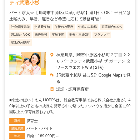
ティ武蔵小杉
パート求人☆【川崎市中原区/武蔵小杉駅】週1日～OK！平日又は
土曜のみ、早番、遅番など希望に応じて勤務可能！
社会保険完備
交通費支給
午後のみ勤務
午前のみ勤務
家庭都合休OK
週1日からOK
未経験可
年齢不問
主夫・主婦OK
ブランク可
駅近(5分以内)
神奈川県川崎市中原区小杉町２丁目２２
８ パークシティ武蔵小杉 ザ ガーデン タ
ワーズウエストＷ９(２階)
JR武蔵小杉駅 徒歩5分 Google Mapsで見
る
認証・認可保育所
■京進のほいくえん HOPPAは、総合教育事業である株式会社京進が、4
0年以上の子どもの成長を見守る中で培ったノウハウを活かし全国に90
園以上の保育施設および幼...
保育士
職種
パート・バイト
雇用形態
月給：189,000円～
給与