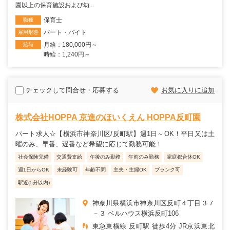
園以上の保育施設および幼...
保育士
職種
パート・バイト
雇用形態
月給：180,000円～
給与
時給：1,240円～
チェックして問合せ・応募する
お気に入りに追加
株式会社HOPPA 京進のほいくえん HOPPA反町園
パート求人☆【横浜市神奈川区/反町駅】週1日～OK！平日又は土
曜のみ、早番、遅番など希望に応じて勤務可能！
社会保険完備
交通費支給
午後のみ勤務
午前のみ勤務
家庭都合休OK
週1日からOK
未経験可
年齢不問
主夫・主婦OK
ブランク可
駅近(5分以内)
神奈川県横浜市神奈川区反町４丁目３７
－３ ベルハウス横浜反町106
東急東横線 反町駅 徒歩4分 JR京浜東北