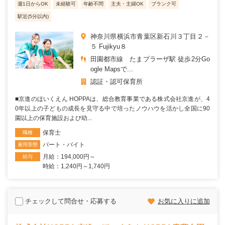
週1日からOK
未経験可
年齢不問
主夫・主婦OK
ブランク可
駅近(5分以内)
神奈川県横浜市青葉区新石川３丁目２－
５ Fujikyu８
田園都市線 たまプラーザ駅 徒歩2分Go
ogle Mapsで...
認証・認可保育所
■京進のほいくえん HOPPAは、総合教育事業である株式会社京進が、4
0年以上の子どもの成長を見守る中で培ったノウハウを活かし全国に90
園以上の保育施設および幼...
保育士
職種
パート・バイト
雇用形態
月給：194,000円～
給与
時給：1,240円～1,740円
チェックして問合せ・応募する
お気に入りに追加