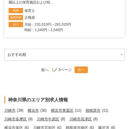
園以上の保育施設および幼...
保育士
職種
正職員
雇用形態
月給：231,010円～281,020円
給与
時給：1,240円～1,540円
前へ
1
3ページ
次へ
神奈川県のエリア別求人情報
川崎市
(39)
横浜市
(36)
横浜市青葉区
(11)
相模原市
(11)
川崎市多摩区
(9)
川崎市中原区
(8)
川崎市高津区
(8)
横浜市泉区
(6)
川崎市宮前区
(6)
相模原市南区
(6)
藤沢市
(6)