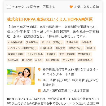
チェックして問合せ・応募する
お気に入りに追加
株式会社HOPPA 京進のほいくえん HOPPA南河原
【川崎市幸区/矢向駅】充実の福利厚生・各種制度☆退職金あり、
借上げ社宅制度（引っ越し手当上限10万円、敷金礼金一定額補
助）あり♪「残業ほぼなし」「持ち帰り仕事なし」です☆
社会保険完備
交通費支給
ボーナス・賞与あり
退職金あり
住宅手当
ハラスメント相談窓口あり
引越し手当
制服貸与
残業ほぼなし
週休2日
家庭都合休OK
月1シフト提出
未経験可
主夫・主婦OK
WEB面接可
50代活躍
40代活躍
新卒可
即日勤務OK
ブランク可
研修制度あり
神奈川県川崎市幸区神明町２丁目２９－
６ ウイングルート１階
JR川崎駅 徒歩18分 JR矢向駅 徒歩12分
川崎市営...
認証・認可保育所
小規模保育園
■京進のほいくえん HOPPAは、総合教育事業である株式会社京進が、4
0年以上の子どもの成長を見守る中で培ったノウハウを活かし全国に90