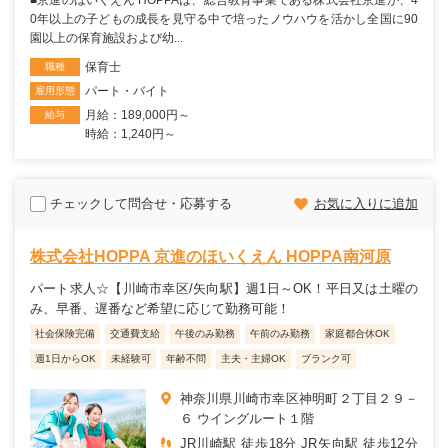
■京進のほいくえん HOPPAは、総合教育事業である株式会社京進が、4
0年以上の子どもの成長を見守る中で培ったノウハウを活かし全国に90
園以上の保育施設および幼...
保育士
職種
パート・バイト
雇用形態
月給：189,000円～
給与
時給：1,240円～
チェックして問合せ・応募する
お気に入りに追加
株式会社HOPPA 京進のほいくえん HOPPA南河原
パート求人☆【川崎市幸区/矢向駅】週1日～OK！平日又は土曜の
み、早番、遅番など希望に応じて勤務可能！
社会保険完備
交通費支給
午後のみ勤務
午前のみ勤務
家庭都合休OK
週1日からOK
未経験可
年齢不問
主夫・主婦OK
ブランク可
神奈川県川崎市幸区神明町２丁目２９－
６ ウイングルート１階
JR川崎駅 徒歩18分 JR矢向駅 徒歩12分