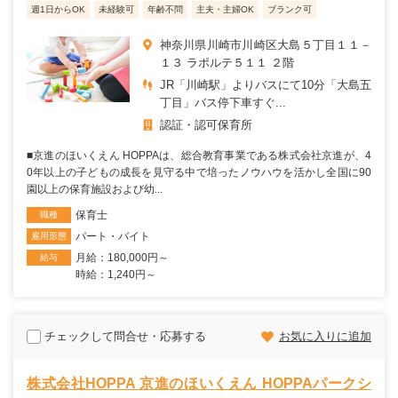
週1日からOK
未経験可
年齢不問
主夫・主婦OK
ブランク可
神奈川県川崎市川崎区大島５丁目１１－
１３ ラポルテ５１１ ２階
JR「川崎駅」よりバスにて10分「大島五
丁目」バス停下車すぐ...
認証・認可保育所
■京進のほいくえん HOPPAは、総合教育事業である株式会社京進が、4
0年以上の子どもの成長を見守る中で培ったノウハウを活かし全国に90
園以上の保育施設および幼...
保育士
職種
パート・バイト
雇用形態
月給：180,000円～
給与
時給：1,240円～
チェックして問合せ・応募する
お気に入りに追加
株式会社HOPPA 京進のほいくえん HOPPAパークシ