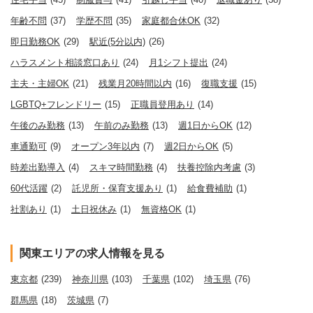
年齢不問
(37)
学歴不問
(35)
家庭都合休OK
(32)
即日勤務OK
(29)
駅近(5分以内)
(26)
ハラスメント相談窓口あり
(24)
月1シフト提出
(24)
主夫・主婦OK
(21)
残業月20時間以内
(16)
復職支援
(15)
LGBTQ+フレンドリー
(15)
正職員登用あり
(14)
午後のみ勤務
(13)
午前のみ勤務
(13)
週1日からOK
(12)
車通勤可
(9)
オープン3年以内
(7)
週2日からOK
(5)
時差出勤導入
(4)
スキマ時間勤務
(4)
扶養控除内考慮
(3)
60代活躍
(2)
託児所・保育支援あり
(1)
給食費補助
(1)
社割あり
(1)
土日祝休み
(1)
無資格OK
(1)
関東エリアの求人情報を見る
東京都
(239)
神奈川県
(103)
千葉県
(102)
埼玉県
(76)
群馬県
(18)
茨城県
(7)