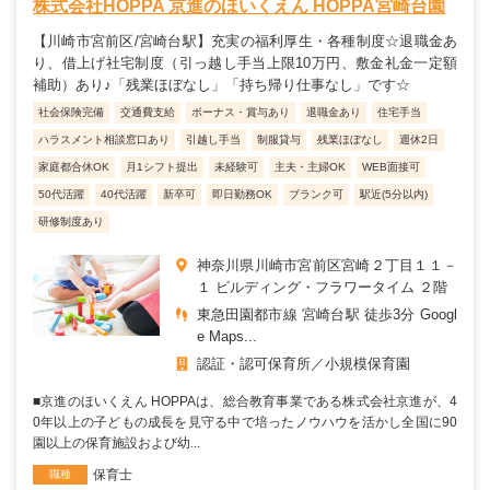
株式会社HOPPA 京進のほいくえん HOPPA宮崎台園
【川崎市宮前区/宮崎台駅】充実の福利厚生・各種制度☆退職金あ
り、借上げ社宅制度（引っ越し手当上限10万円、敷金礼金一定額
補助）あり♪「残業ほぼなし」「持ち帰り仕事なし」です☆
社会保険完備
交通費支給
ボーナス・賞与あり
退職金あり
住宅手当
ハラスメント相談窓口あり
引越し手当
制服貸与
残業ほぼなし
週休2日
家庭都合休OK
月1シフト提出
未経験可
主夫・主婦OK
WEB面接可
50代活躍
40代活躍
新卒可
即日勤務OK
ブランク可
駅近(5分以内)
研修制度あり
神奈川県川崎市宮前区宮崎２丁目１１－
１ ビルディング・フラワータイム ２階
東急田園都市線 宮崎台駅 徒歩3分 Googl
e Maps...
認証・認可保育所
小規模保育園
■京進のほいくえん HOPPAは、総合教育事業である株式会社京進が、4
0年以上の子どもの成長を見守る中で培ったノウハウを活かし全国に90
園以上の保育施設および幼...
保育士
職種