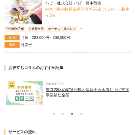
ハビー株式会社 ハビー橋本教室
神奈川県相模原市緑区橋本2-6-2 フルセイル橋本
Ⅴ3階
...
社会保険完備
交通費支給
ボーナス・賞与あり
月給：283,000円～300,000円
給与
保育士
職種
お役立ちコラムのおすすめ記事
2026/03/30
運
東京23区の家賃相場と保育士宿舎借り上げ支援
事業補助金額...
サービスの流れ