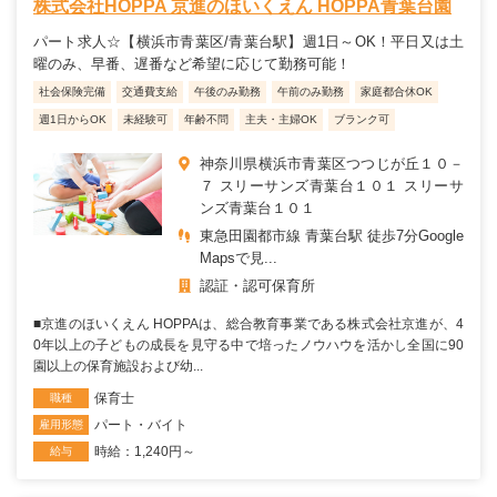
株式会社HOPPA 京進のほいくえん HOPPA青葉台園
パート求人☆【横浜市青葉区/青葉台駅】週1日～OK！平日又は土
曜のみ、早番、遅番など希望に応じて勤務可能！
社会保険完備
交通費支給
午後のみ勤務
午前のみ勤務
家庭都合休OK
週1日からOK
未経験可
年齢不問
主夫・主婦OK
ブランク可
神奈川県横浜市青葉区つつじが丘１０－
７ スリーサンズ青葉台１０１ スリーサ
ンズ青葉台１０１
東急田園都市線 青葉台駅 徒歩7分Google
Mapsで見...
認証・認可保育所
■京進のほいくえん HOPPAは、総合教育事業である株式会社京進が、4
0年以上の子どもの成長を見守る中で培ったノウハウを活かし全国に90
園以上の保育施設および幼...
保育士
職種
パート・バイト
雇用形態
時給：1,240円～
給与