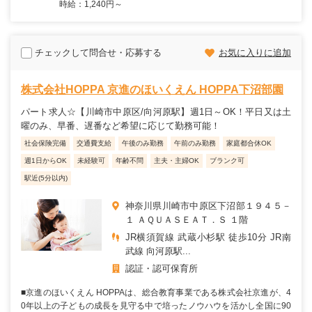
時給：1,240円～
チェックして問合せ・応募する
お気に入りに追加
株式会社HOPPA 京進のほいくえん HOPPA下沼部園
パート求人☆【川崎市中原区/向河原駅】週1日～OK！平日又は土
曜のみ、早番、遅番など希望に応じて勤務可能！
社会保険完備
交通費支給
午後のみ勤務
午前のみ勤務
家庭都合休OK
週1日からOK
未経験可
年齢不問
主夫・主婦OK
ブランク可
駅近(5分以内)
神奈川県川崎市中原区下沼部１９４５－
１ ＡＱＵＡＳＥＡＴ．Ｓ １階
JR横須賀線 武蔵小杉駅 徒歩10分 JR南
武線 向河原駅...
認証・認可保育所
■京進のほいくえん HOPPAは、総合教育事業である株式会社京進が、4
0年以上の子どもの成長を見守る中で培ったノウハウを活かし全国に90