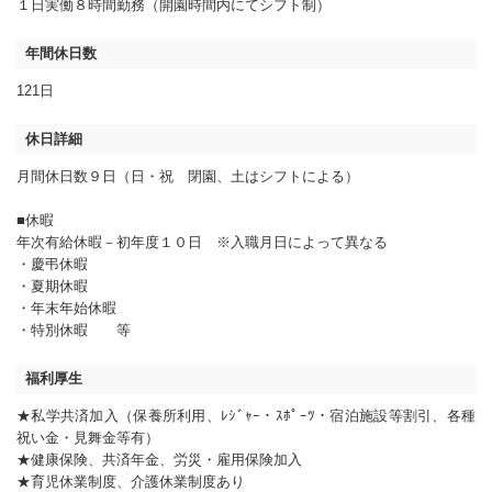
１日実働８時間勤務（開園時間内にてシフト制）
年間休日数
121日
休日詳細
月間休日数９日（日・祝 閉園、土はシフトによる）
■休暇
年次有給休暇－初年度１０日 ※入職月日によって異なる
・慶弔休暇
・夏期休暇
・年末年始休暇
・特別休暇 等
福利厚生
★私学共済加入（保養所利用、ﾚｼﾞｬｰ・ｽﾎﾟｰﾂ・宿泊施設等割引、各種
祝い金・見舞金等有）
★健康保険、共済年金、労災・雇用保険加入
★育児休業制度、介護休業制度あり