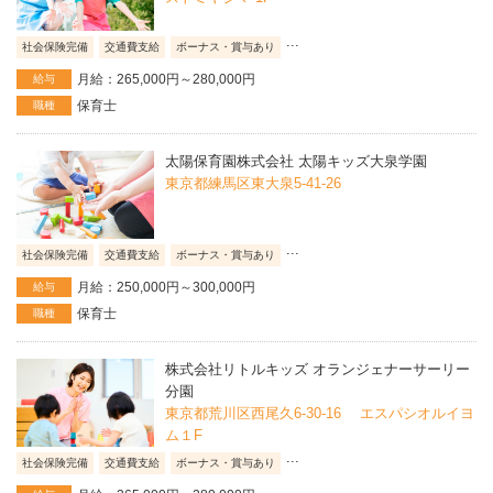
...
社会保険完備
交通費支給
ボーナス・賞与あり
月給：265,000円～280,000円
給与
保育士
職種
太陽保育園株式会社 太陽キッズ大泉学園
東京都練馬区東大泉5-41-26
...
社会保険完備
交通費支給
ボーナス・賞与あり
月給：250,000円～300,000円
給与
保育士
職種
株式会社リトルキッズ オランジェナーサーリー
分園
東京都荒川区西尾久6-30-16 エスパシオルイヨ
ム１F
...
社会保険完備
交通費支給
ボーナス・賞与あり