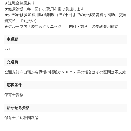
★退職金制度あり
★健康診断（年１回）の費用を園で負担します
★外部研修参加費用助成制度（年7千円までの研修受講費を補助。交通
費支給、出勤扱い）
★グループ内「慶生会クリニック」（内科・歯科）の受診費用補助
車通勤
不可
交通費
全額支給※自宅から職場の距離が２ｋｍ未満の場合はその区間は不支給
応募条件
保育士資格
活かせる資格
保育士
幼稚園教諭