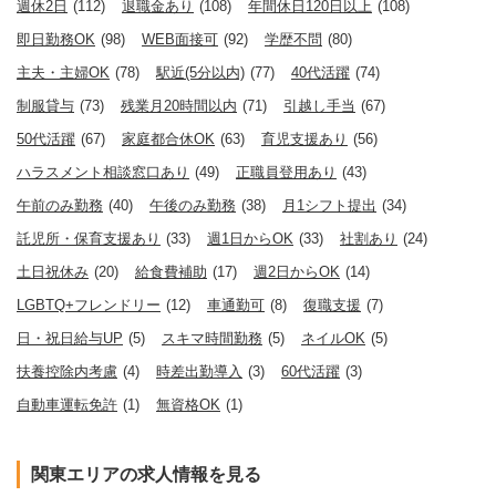
週休2日
(112)
退職金あり
(108)
年間休日120日以上
(108)
即日勤務OK
(98)
WEB面接可
(92)
学歴不問
(80)
主夫・主婦OK
(78)
駅近(5分以内)
(77)
40代活躍
(74)
制服貸与
(73)
残業月20時間以内
(71)
引越し手当
(67)
50代活躍
(67)
家庭都合休OK
(63)
育児支援あり
(56)
ハラスメント相談窓口あり
(49)
正職員登用あり
(43)
午前のみ勤務
(40)
午後のみ勤務
(38)
月1シフト提出
(34)
託児所・保育支援あり
(33)
週1日からOK
(33)
社割あり
(24)
土日祝休み
(20)
給食費補助
(17)
週2日からOK
(14)
LGBTQ+フレンドリー
(12)
車通勤可
(8)
復職支援
(7)
日・祝日給与UP
(5)
スキマ時間勤務
(5)
ネイルOK
(5)
扶養控除内考慮
(4)
時差出勤導入
(3)
60代活躍
(3)
自動車運転免許
(1)
無資格OK
(1)
関東エリアの求人情報を見る