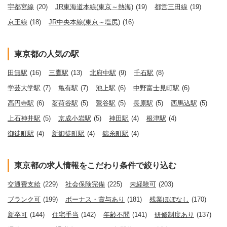
宇都宮線
(20)
JR東海道本線(東京～熱海)
(19)
都営三田線
(19)
京王線
(18)
JR中央本線(東京～塩尻)
(16)
東京都の人気の駅
田無駅
(16)
三鷹駅
(13)
北府中駅
(9)
千石駅
(8)
学芸大学駅
(7)
亀有駅
(7)
池上駅
(6)
中野富士見町駅
(6)
高円寺駅
(6)
茗荷谷駅
(5)
鶯谷駅
(5)
長原駅
(5)
西馬込駅
(5)
上石神井駅
(5)
京成小岩駅
(5)
神田駅
(4)
根津駅
(4)
御徒町駅
(4)
新御徒町駅
(4)
錦糸町駅
(4)
東京都の求人情報をこだわり条件で絞り込む
交通費支給
(229)
社会保険完備
(225)
未経験可
(203)
ブランク可
(199)
ボーナス・賞与あり
(181)
残業ほぼなし
(170)
新卒可
(144)
住宅手当
(142)
年齢不問
(141)
研修制度あり
(137)