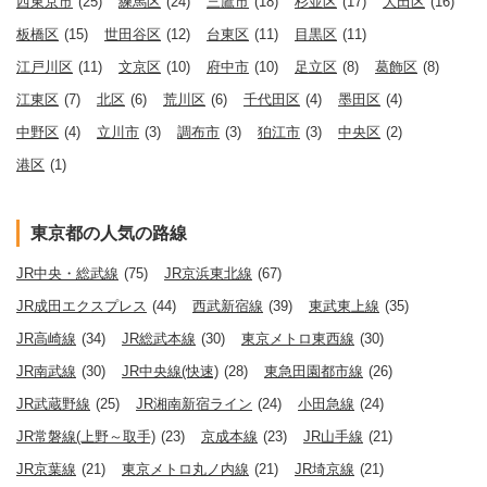
西東京市
(25)
練馬区
(24)
三鷹市
(18)
杉並区
(17)
大田区
(16)
板橋区
(15)
世田谷区
(12)
台東区
(11)
目黒区
(11)
江戸川区
(11)
文京区
(10)
府中市
(10)
足立区
(8)
葛飾区
(8)
江東区
(7)
北区
(6)
荒川区
(6)
千代田区
(4)
墨田区
(4)
中野区
(4)
立川市
(3)
調布市
(3)
狛江市
(3)
中央区
(2)
港区
(1)
東京都の人気の路線
JR中央・総武線
(75)
JR京浜東北線
(67)
JR成田エクスプレス
(44)
西武新宿線
(39)
東武東上線
(35)
JR高崎線
(34)
JR総武本線
(30)
東京メトロ東西線
(30)
JR南武線
(30)
JR中央線(快速)
(28)
東急田園都市線
(26)
JR武蔵野線
(25)
JR湘南新宿ライン
(24)
小田急線
(24)
JR常磐線(上野～取手)
(23)
京成本線
(23)
JR山手線
(21)
JR京葉線
(21)
東京メトロ丸ノ内線
(21)
JR埼京線
(21)