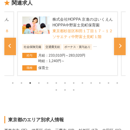
関連求人
えん
株式会社HOPPA 京進のほいくえん
HOPPA中野富士見町保育園
－８
東京都杉並区和田１丁目１７－１２
ソサエティ中野富士見町１階
...
社会保険完備
交通費支給
ボーナス・賞与あり
社
月給：233,010円～283,020円
給与
時給：1,240円～
保育士
職種
東京都のエリア別求人情報