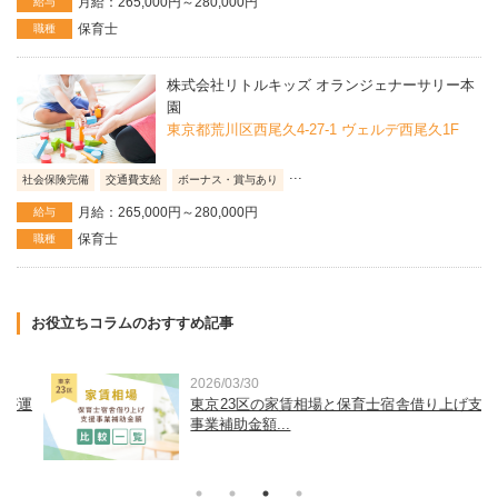
月給：265,000円～280,000円
給与
保育士
職種
株式会社リトルキッズ オランジェナーサリー本
園
東京都荒川区西尾久4-27-1 ヴェルデ西尾久1F
...
社会保険完備
交通費支給
ボーナス・賞与あり
月給：265,000円～280,000円
給与
保育士
職種
お役立ちコラムのおすすめ記事
2026/03/30
運
東京23区の家賃相場と保育士宿舎借り上げ支援
事業補助金額...