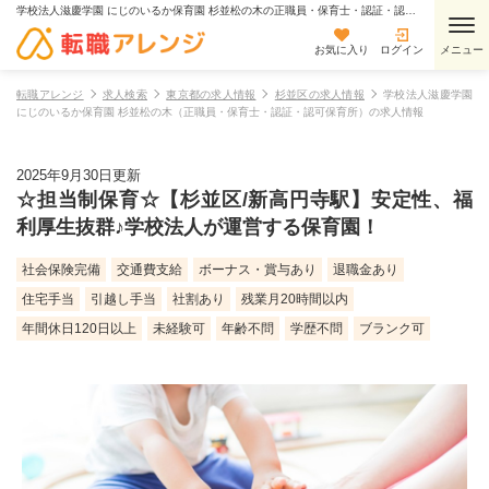
学校法人滋慶学園 にじのいるか保育園 杉並松の木の正職員・保育士・認証・認可保育所の求人情報
お気に入り
ログイン
転職アレンジ
求人検索
東京都の求人情報
杉並区の求人情報
学校法人滋慶学園
にじのいるか保育園 杉並松の木（正職員・保育士・認証・認可保育所）の求人情報
2025年9月30日更新
☆担当制保育☆【杉並区/新高円寺駅】安定性、福
利厚生抜群♪学校法人が運営する保育園！
社会保険完備
交通費支給
ボーナス・賞与あり
退職金あり
住宅手当
引越し手当
社割あり
残業月20時間以内
年間休日120日以上
未経験可
年齢不問
学歴不問
ブランク可