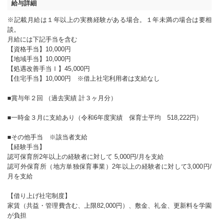
給与詳細
※記載月給は１年以上の実務経験がある場合。１年未満の場合は要相
談。
月給には下記手当を含む
【資格手当】10,000円
【地域手当】10,000円
【処遇改善手当Ⅰ】45,000円
【住宅手当】10,000円 ※借上社宅利用者は支給なし
■賞与年２回 （過去実績 計３ヶ月分）
■一時金３月に支給あり（令和6年度実績 保育士平均 518,222円）
■その他手当 ※該当者支給
【経験手当】
認可保育所2年以上の経験者に対して 5,000円/月を支給
認可外保育所（地方単独保育事業）2年以上の経験者に対して3,000円/
月を支給
【借り上げ社宅制度】
家賃（共益・管理費含む、上限82,000円）、敷金、礼金、更新料を学園
が負担