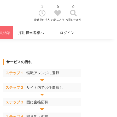
1
0
0
最近見た求人
お気に入り
検索した条件
員登録
採用担当者様へ
ログイン
サービスの流れ
ステップ１
転職アレンジに登録
ステップ２
サイト内でお仕事探し
ステップ３
園に直接応募
ステップ４
園見学・面接