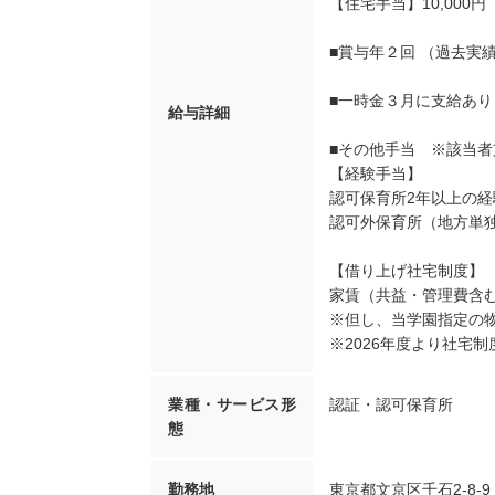
【住宅手当】10,00
■賞与年２回 （過去実
■一時金３月に支給あり（
給与詳細
■その他手当 ※該当者
【経験手当】
認可保育所2年以上の経験
認可外保育所（地方単独
【借り上げ社宅制度】
家賃（共益・管理費含む
※但し、当学園指定の
※2026年度より社宅
業種・サービス形
認証・認可保育所
態
勤務地
東京都文京区千石2-8-9