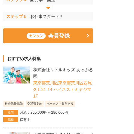
ステップ５
お仕事スタート!!
会員登録
カンタン
おすすめ求人特集
株式会社リトルキッズ あっぷる
園
東京都荒川区東京都荒川区西尾
久1-31-14 ハイネストミヤジマ
1F
...
社会保険完備
交通費支給
ボーナス・賞与あり
月給：265,000円～280,000円
給与
保育士
職種