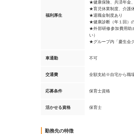
★健康保険、共済年金
★育児休業制度、介護
福利厚生
★退職金制度あり
★健康診断（年１回）
★外部研修参加費用助
い）
★グループ内「慶生会
車通勤
不可
交通費
全額支給※自宅から職
応募条件
保育士資格
活かせる資格
保育士
勤務先の特徴