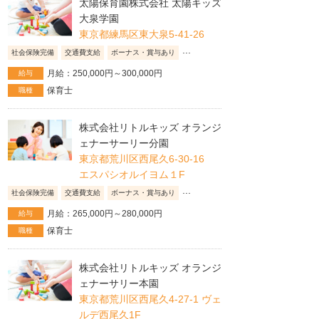
太陽保育園株式会社 太陽キッズ
大泉学園
東京都練馬区東大泉5-41-26
...
社会保険完備
交通費支給
ボーナス・賞与あり
月給：250,000円～300,000円
給与
保育士
職種
株式会社リトルキッズ オランジ
ェナーサーリー分園
東京都荒川区西尾久6-30-16
エスパシオルイヨム１F
...
社会保険完備
交通費支給
ボーナス・賞与あり
月給：265,000円～280,000円
給与
保育士
職種
株式会社リトルキッズ オランジ
ェナーサリー本園
東京都荒川区西尾久4-27-1 ヴェ
ルデ西尾久1F