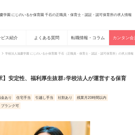
慶学園 にじのいるか保育園 千石の正職員・保育士・認証・認可保育所の求人情報
ービス紹介
よくある質問
転職情報・コラム
カンタン会
学校法人滋慶学園 にじのいるか保育園 千石（正職員・保育士・認証・認可保育所）の求人情報
荷谷駅】安定性、福利厚生抜群♪学校法人が運営する保育
職金あり
住宅手当
引越し手当
社割あり
残業月20時間以内
ブランク可