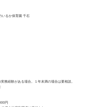
のいるか保育園 千石
の実務経験がある場合。１年未満の場合は要相談。
む
00円