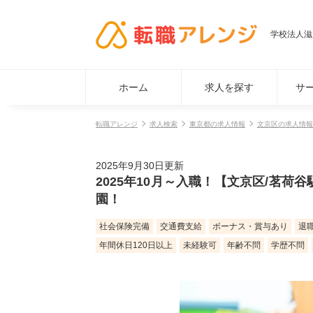
学校法人滋
ホーム
求人を探す
サ
転職アレンジ
求人検索
東京都の求人情報
文京区の求人情報
2025年9月30日更新
2025年10月～入職！【文京区/茗
園！
社会保険完備
交通費支給
ボーナス・賞与あり
退
年間休日120日以上
未経験可
年齢不問
学歴不問