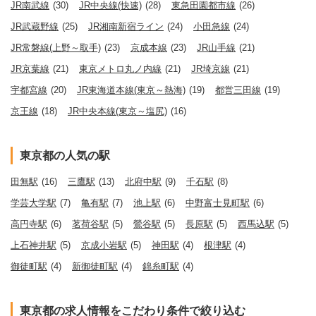
JR南武線
(30)
JR中央線(快速)
(28)
東急田園都市線
(26)
JR武蔵野線
(25)
JR湘南新宿ライン
(24)
小田急線
(24)
JR常磐線(上野～取手)
(23)
京成本線
(23)
JR山手線
(21)
JR京葉線
(21)
東京メトロ丸ノ内線
(21)
JR埼京線
(21)
宇都宮線
(20)
JR東海道本線(東京～熱海)
(19)
都営三田線
(19)
京王線
(18)
JR中央本線(東京～塩尻)
(16)
東京都の人気の駅
田無駅
(16)
三鷹駅
(13)
北府中駅
(9)
千石駅
(8)
学芸大学駅
(7)
亀有駅
(7)
池上駅
(6)
中野富士見町駅
(6)
高円寺駅
(6)
茗荷谷駅
(5)
鶯谷駅
(5)
長原駅
(5)
西馬込駅
(5)
上石神井駅
(5)
京成小岩駅
(5)
神田駅
(4)
根津駅
(4)
御徒町駅
(4)
新御徒町駅
(4)
錦糸町駅
(4)
東京都の求人情報をこだわり条件で絞り込む