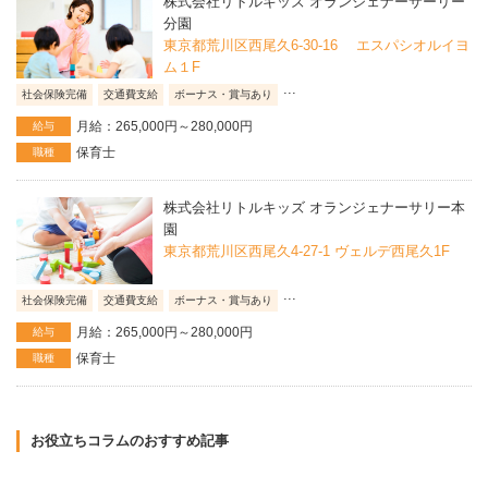
株式会社リトルキッズ オランジェナーサーリー
分園
東京都荒川区西尾久6-30-16 エスパシオルイヨ
ム１F
...
社会保険完備
交通費支給
ボーナス・賞与あり
月給：265,000円～280,000円
給与
保育士
職種
株式会社リトルキッズ オランジェナーサリー本
園
東京都荒川区西尾久4-27-1 ヴェルデ西尾久1F
...
社会保険完備
交通費支給
ボーナス・賞与あり
月給：265,000円～280,000円
給与
保育士
職種
お役立ちコラムのおすすめ記事