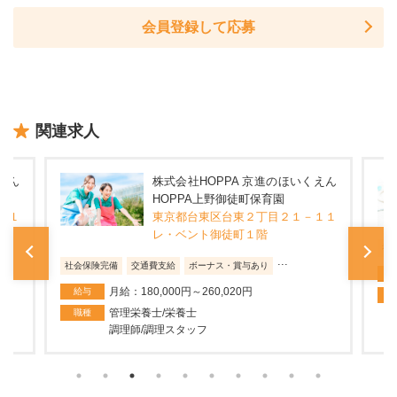
会員登録して応募
関連求人
えん
株式会社HOPPA 京進のほいくえん
HOPPA上野御徒町保育園
１１
東京都台東区台東２丁目２１－１１
レ・ベント御徒町１階
社
...
社会保険完備
交通費支給
ボーナス・賞与あり
月給：180,000円～260,020円
給与
管理栄養士/栄養士
職種
調理師/調理スタッフ