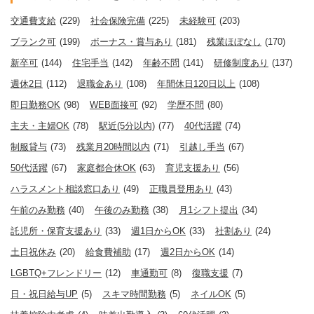
交通費支給
(229)
社会保険完備
(225)
未経験可
(203)
ブランク可
(199)
ボーナス・賞与あり
(181)
残業ほぼなし
(170)
新卒可
(144)
住宅手当
(142)
年齢不問
(141)
研修制度あり
(137)
週休2日
(112)
退職金あり
(108)
年間休日120日以上
(108)
即日勤務OK
(98)
WEB面接可
(92)
学歴不問
(80)
主夫・主婦OK
(78)
駅近(5分以内)
(77)
40代活躍
(74)
制服貸与
(73)
残業月20時間以内
(71)
引越し手当
(67)
50代活躍
(67)
家庭都合休OK
(63)
育児支援あり
(56)
ハラスメント相談窓口あり
(49)
正職員登用あり
(43)
午前のみ勤務
(40)
午後のみ勤務
(38)
月1シフト提出
(34)
託児所・保育支援あり
(33)
週1日からOK
(33)
社割あり
(24)
土日祝休み
(20)
給食費補助
(17)
週2日からOK
(14)
LGBTQ+フレンドリー
(12)
車通勤可
(8)
復職支援
(7)
日・祝日給与UP
(5)
スキマ時間勤務
(5)
ネイルOK
(5)