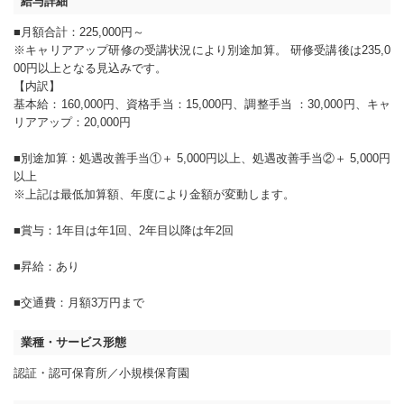
給与詳細
■月額合計：225,000円～
※キャリアアップ研修の受講状況により別途加算。 研修受講後は235,0
00円以上となる見込みです。
【内訳】
基本給：160,000円、資格手当：15,000円、調整手当 ：30,000円、キャ
リアアップ：20,000円
■別途加算：処遇改善手当①＋ 5,000円以上、処遇改善手当②＋ 5,000円
以上
※上記は最低加算額、年度により金額が変動します。
■賞与：1年目は年1回、2年目以降は年2回
■昇給：あり
■交通費：月額3万円まで
業種・サービス形態
認証・認可保育所
小規模保育園