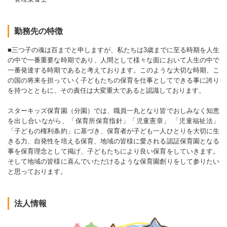
勤務先の特徴
■三つ子の魂は百までと申しますが、私たちは3歳までに至る時期を人生
の中で一番重要な時期であり、人間として様々な面において人生の中で
一番発達する時期であると考えております。このような大切な時期、こ
の国の将来を担っていく子どもたちの保育を仕事としてできる事に誇り
を持つとともに、その責任は大変重大であると認識しております。
スターキッズ保育園（分園）では、職員一丸となり皆でおしみなく知恵
を出し合いながら、「保育所保育指針」「児童憲章」 「児童福祉法」
「子どもの権利条約」に基づき、保育者が子ども一人ひとりを大切に生
きる力、自発性を培える保育、地域の皆様に愛される認証保育園となる
事を保育理念として掲げ、子どもたちにより良い保育をしていきます。
そして地域の皆様に喜んでいただけるような保育園創りをして参りたい
と思っております。
法人情報