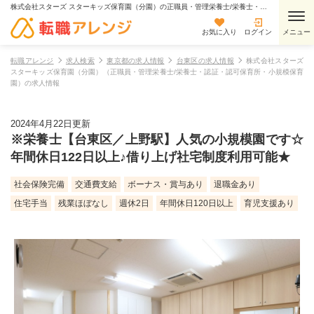
株式会社スターズ スターキッズ保育園（分園）の正職員・管理栄養士/栄養士・認証・認可保育所・小規模保育園の求人情報
お気に入り
ログイン
転職アレンジ
求人検索
東京都の求人情報
台東区の求人情報
株式会社スターズ
スターキッズ保育園（分園）（正職員・管理栄養士/栄養士・認証・認可保育所・小規模保育
園）の求人情報
2024年4月22日更新
※栄養士【台東区／上野駅】人気の小規模園です☆
年間休日122日以上♪借り上げ社宅制度利用可能★
社会保険完備
交通費支給
ボーナス・賞与あり
退職金あり
住宅手当
残業ほぼなし
週休2日
年間休日120日以上
育児支援あり