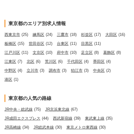
東京都のエリア別求人情報
西東京市
(25)
練馬区
(24)
三鷹市
(18)
杉並区
(17)
大田区
(16)
板橋区
(15)
世田谷区
(12)
台東区
(11)
目黒区
(11)
江戸川区
(11)
文京区
(10)
府中市
(10)
足立区
(8)
葛飾区
(8)
江東区
(7)
北区
(6)
荒川区
(6)
千代田区
(4)
墨田区
(4)
中野区
(4)
立川市
(3)
調布市
(3)
狛江市
(3)
中央区
(2)
港区
(1)
東京都の人気の路線
JR中央・総武線
(75)
JR京浜東北線
(67)
JR成田エクスプレス
(44)
西武新宿線
(39)
東武東上線
(35)
JR高崎線
(34)
JR総武本線
(30)
東京メトロ東西線
(30)