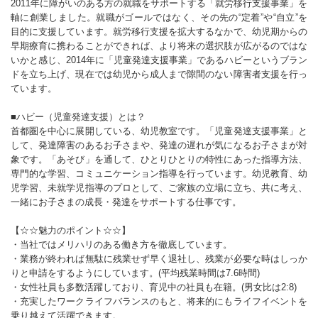
2011年に障がいのある方の就職をサポートする「就労移行支援事業」を
軸に創業しました。就職がゴールではなく、その先の“定着”や“自立”を
目的に支援しています。就労移行支援を拡大するなかで、幼児期からの
早期療育に携わることができれば、より将来の選択肢が広がるのではな
いかと感じ、2014年に「児童発達支援事業」であるハビーというブラン
ドを立ち上げ、現在では幼児から成人まで隙間のない障害者支援を行っ
ています。
■ハビー（児童発達支援）とは？
首都圏を中心に展開している、幼児教室です。「児童発達支援事業」と
して、発達障害のあるお子さまや、発達の遅れが気になるお子さまが対
象です。「あそび」を通して、ひとりひとりの特性にあった指導方法、
専門的な学習、コミュニケーション指導を行っています。幼児教育、幼
児学習、未就学児指導のプロとして、ご家族の立場に立ち、共に考え、
一緒にお子さまの成長・発達をサポートする仕事です。
【☆☆魅力のポイント☆☆】
・当社ではメリハリのある働き方を徹底しています。
・業務が終われば無駄に残業せず早く退社し、残業が必要な時はしっか
りと申請をするようにしています。(平均残業時間は7.6時間)
・女性社員も多数活躍しており、育児中の社員も在籍。(男女比は2:8)
・充実したワークライフバランスのもと、将来的にもライフイベントを
乗り越えて活躍できます。