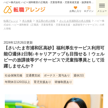
ハビー株式会社 ハビー浦和教室の正職員・児童指導員・児童発達支援・放課後等デイサービスの求人情報
お気に入り
ログイン
転職アレンジ
求人検索
埼玉県の求人情報
さいたま市浦和区の求人情報
ハビー株
式会社 ハビー浦和教室（正職員・児童指導員・児童発達支援・放課後等デイサービス）の求
人情報
2024年12月26日更新
【さいたま市浦和区高砂】福利厚生サービス利用可
能◎週休2日制♪キャリアアップも目指せる！ウェル
ビーの放課後等デイサービスで児童指導員として活
躍しませんか？
社会保険完備
交通費支給
ボーナス・賞与あり
週休2日
年間休日120日以上
育児支援あり
研修制度あり