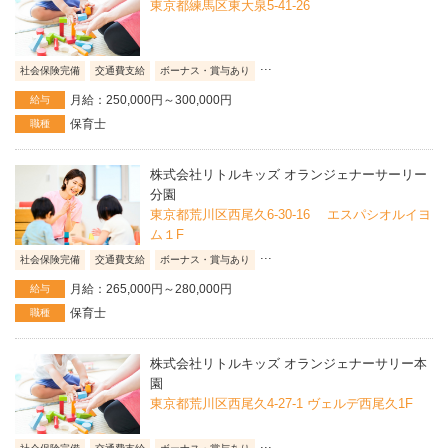
東京都練馬区東大泉5-41-26
...
社会保険完備
交通費支給
ボーナス・賞与あり
月給：250,000円～300,000円
給与
保育士
職種
株式会社リトルキッズ オランジェナーサーリー
分園
東京都荒川区西尾久6-30-16 エスパシオルイヨ
ム１F
...
社会保険完備
交通費支給
ボーナス・賞与あり
月給：265,000円～280,000円
給与
保育士
職種
株式会社リトルキッズ オランジェナーサリー本
園
東京都荒川区西尾久4-27-1 ヴェルデ西尾久1F
...