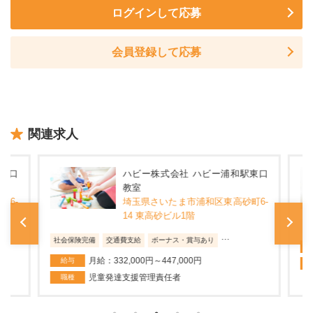
ログインして応募
会員登録して応募
関連求人
東口
ハビー株式会社 ハビー浦和駅東口
教室
6-
埼玉県さいたま市浦和区東高砂町6-
14 東高砂ビル1階
社
...
社会保険完備
交通費支給
ボーナス・賞与あり
月給：332,000円～447,000円
給与
児童発達支援管理責任者
職種