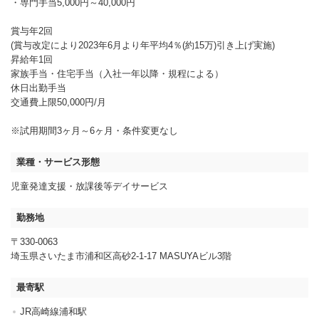
・専門手当5,000円～40,000円
賞与年2回
(賞与改定により2023年6月より年平均4％(約15万)引き上げ実施)
昇給年1回
家族手当・住宅手当（入社一年以降・規程による）
休日出勤手当
交通費上限50,000円/月
※試用期間3ヶ月～6ヶ月・条件変更なし
業種・サービス形態
児童発達支援・放課後等デイサービス
勤務地
〒330-0063
埼玉県さいたま市浦和区高砂2-1-17 MASUYAビル3階
最寄駅
JR高崎線浦和駅