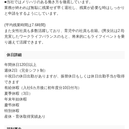
■当社ではメリハリのある働き方を徹底しています。
業務が終われば無駄に残業せず早く退社し、残業が必要な時はしっかり
と申請をするようにしています。
(平均残業時間は7.6時間)
また女性社員も多数活躍しており、育児中の社員も在籍。(男女比は2:8)
充実したワークライフバランスのもと、将来的にもライフイベントを乗
り越えて活躍できます。
休日詳細
年間休日120日以上
週休2日（完全シフト制）
※祝日の休日出勤がありますが、振替休日もしくは休日出勤手当が取得
できます
有給休暇（入社6カ月後に初年度分10日付与）
夏季休暇（3日）
年末年始休暇
慶弔休暇
特別休暇
産休・育休取得実績あり