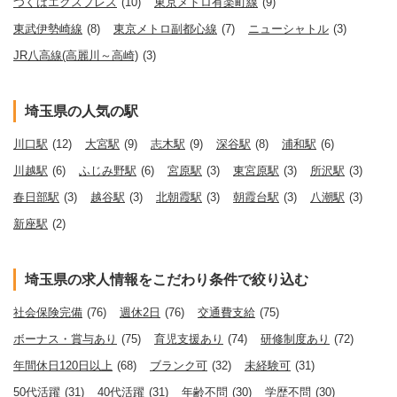
つくばエクスプレス
(10)
東京メトロ有楽町線
(9)
東武伊勢崎線
(8)
東京メトロ副都心線
(7)
ニューシャトル
(3)
JR八高線(高麗川～高崎)
(3)
埼玉県の人気の駅
川口駅
(12)
大宮駅
(9)
志木駅
(9)
深谷駅
(8)
浦和駅
(6)
川越駅
(6)
ふじみ野駅
(6)
宮原駅
(3)
東宮原駅
(3)
所沢駅
(3)
春日部駅
(3)
越谷駅
(3)
北朝霞駅
(3)
朝霞台駅
(3)
八潮駅
(3)
新座駅
(2)
埼玉県の求人情報をこだわり条件で絞り込む
社会保険完備
(76)
週休2日
(76)
交通費支給
(75)
ボーナス・賞与あり
(75)
育児支援あり
(74)
研修制度あり
(72)
年間休日120日以上
(68)
ブランク可
(32)
未経験可
(31)
50代活躍
(31)
40代活躍
(31)
年齢不問
(30)
学歴不問
(30)