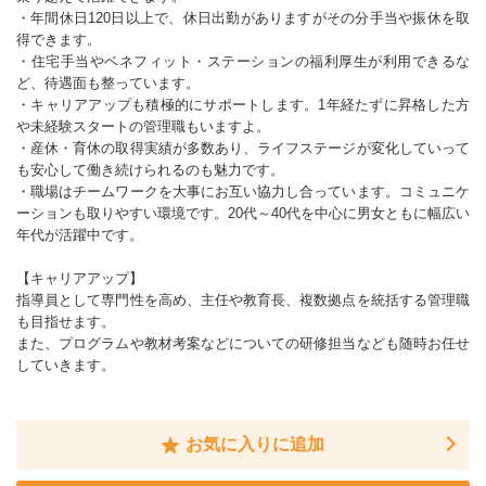
・年間休日120日以上で、休日出勤がありますがその分手当や振休を取
得できます。
・住宅手当やベネフィット・ステーションの福利厚生が利用できるな
ど、待遇面も整っています。
・キャリアアップも積極的にサポートします。1年経たずに昇格した方
や未経験スタートの管理職もいますよ。
・産休・育休の取得実績が多数あり、ライフステージが変化していって
も安心して働き続けられるのも魅力です。
・職場はチームワークを大事にお互い協力し合っています。コミュニケ
ーションも取りやすい環境です。20代～40代を中心に男女ともに幅広い
年代が活躍中です。
【キャリアアップ】
指導員として専門性を高め、主任や教育長、複数拠点を統括する管理職
も目指せます。
また、プログラムや教材考案などについての研修担当なども随時お任せ
していきます。
お気に入りに追加