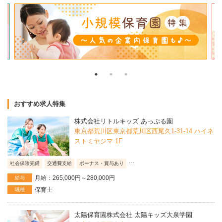
おすすめ求人特集
株式会社リトルキッズ あっぷる園
東京都荒川区東京都荒川区西尾久1-31-14 ハイネ
ストミヤジマ 1F
...
社会保険完備
交通費支給
ボーナス・賞与あり
月給：265,000円～280,000円
給与
保育士
職種
太陽保育園株式会社 太陽キッズ大泉学園