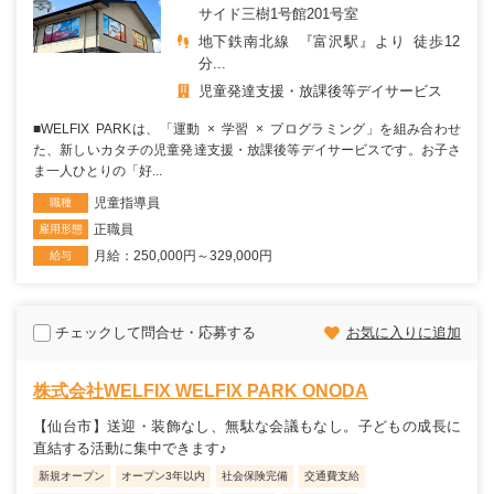
サイド三樹1号館201号室
地下鉄南北線 『富沢駅』より 徒歩12
分...
児童発達支援・放課後等デイサービス
■WELFIX PARKは、「運動 × 学習 × プログラミング」を組み合わせ
た、新しいカタチの児童発達支援・放課後等デイサービスです。お子さ
ま一人ひとりの「好...
児童指導員
職種
正職員
雇用形態
月給：250,000円～329,000円
給与
チェックして問合せ・応募する
お気に入りに追加
株式会社WELFIX WELFIX PARK ONODA
【仙台市】送迎・装飾なし、無駄な会議もなし。子どもの成長に
直結する活動に集中できます♪
新規オープン
オープン3年以内
社会保険完備
交通費支給