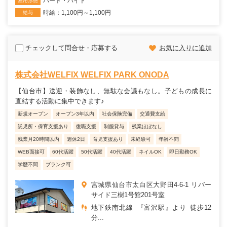
パート・バイト
雇用形態
時給：1,100円～1,100円
給与
チェックして問合せ・応募する
お気に入りに追加
株式会社WELFIX WELFIX PARK ONODA
【仙台市】送迎・装飾なし、無駄な会議もなし。子どもの成長に
直結する活動に集中できます♪
新規オープン
オープン3年以内
社会保険完備
交通費支給
託児所・保育支援あり
復職支援
制服貸与
残業ほぼなし
残業月20時間以内
週休2日
育児支援あり
未経験可
年齢不問
WEB面接可
60代活躍
50代活躍
40代活躍
ネイルOK
即日勤務OK
学歴不問
ブランク可
宮城県仙台市太白区大野田4-6-1 リバー
サイド三樹1号館201号室
地下鉄南北線 『富沢駅』より 徒歩12
分...