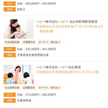
月給：283,000円～243,000円
給与
保育士
職種
ハビー株式会社 ハビー 仙台長町南駅前教室
宮城県仙台市太白区長町南3丁目1-50 Bonds＆R
長町南3階
...
社会保険完備
交通費支給
ボーナス・賞与あり
月給：332,000円～447,000円
給与
児童発達支援管理責任者
職種
ハビー株式会社 ハビー仙台教室
宮城県仙台市青葉区国分町3-9-1 庄子ビル3階
...
社会保険完備
交通費支給
ボーナス・賞与あり
月給：273,000円～383,000円
給与
児童指導員
職種