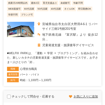
残業月20時間以内
週休2日
育児支援あり
未経験可
年齢不問
WEB面接可
60代活躍
50代活躍
40代活躍
ネイルOK
即日勤務OK
学歴不問
ブランク可
宮城県仙台市太白区大野田4-6-1 リバー
サイド三樹1号館201号室
地下鉄南北線 『富沢駅』より 徒歩12
分...
児童発達支援・放課後等デイサービス
■WELFIX PARKは、「運動 × 学習 × プログラミング」を組み合わせ
た、新しいカタチの児童発達支援・放課後等デイサービスです。お子さ
ま一人ひとりの「好...
心理担当職員
職種
パート・バイト
雇用形態
時給：1,100円～1,100円
給与
チェックして問合せ・応募する
お気に入りに追加