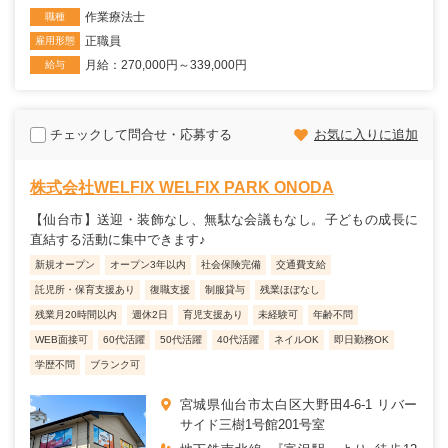
作業療法士
職種
正職員
雇用形態
月給：270,000円～339,000円
給与
チェックして問合せ・応募する
お気に入りに追加
株式会社WELFIX WELFIX PARK ONODA
【仙台市】送迎・装飾なし、無駄な会議もなし。子どもの成長に
直結する活動に集中できます♪
新規オープン
オープン3年以内
社会保険完備
交通費支給
託児所・保育支援あり
復職支援
制服貸与
残業ほぼなし
残業月20時間以内
週休2日
育児支援あり
未経験可
年齢不問
WEB面接可
60代活躍
50代活躍
40代活躍
ネイルOK
即日勤務OK
学歴不問
ブランク可
宮城県仙台市太白区大野田4-6-1 リバー
サイド三樹1号館201号室