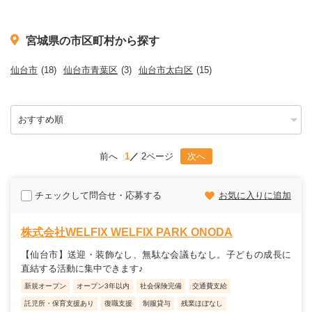
宮城県の市区町村から探す
仙台市
(18)
仙台市青葉区
(3)
仙台市太白区
(15)
前へ
1
2ページ
次へ
チェックして問合せ・応募する
お気に入りに追加
株式会社WELFIX WELFIX PARK ONODA
【仙台市】送迎・装飾なし、無駄な会議もなし。子どもの成長に
直結する活動に集中できます♪
新規オープン
オープン3年以内
社会保険完備
交通費支給
託児所・保育支援あり
復職支援
制服貸与
残業ほぼなし