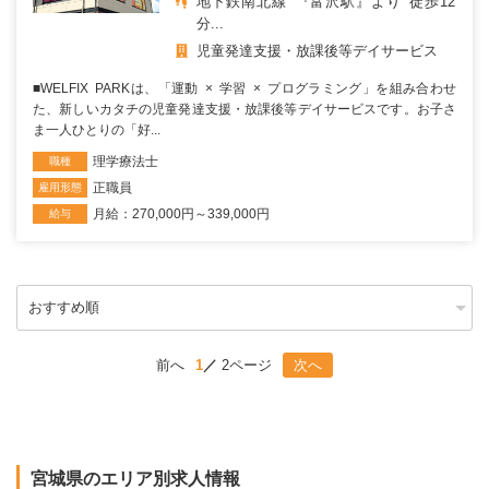
地下鉄南北線 『富沢駅』より 徒歩12
分...
児童発達支援・放課後等デイサービス
■WELFIX PARKは、「運動 × 学習 × プログラミング」を組み合わせ
た、新しいカタチの児童発達支援・放課後等デイサービスです。お子さ
ま一人ひとりの「好...
理学療法士
職種
正職員
雇用形態
月給：270,000円～339,000円
給与
前へ
1
2ページ
次へ
宮城県のエリア別求人情報