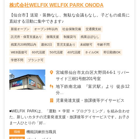
株式会社WELFIX WELFIX PARK ONODA
【仙台市】送迎・装飾なし、無駄な会議もなし。子どもの成長に
直結する活動に集中できます♪
新規オープン
オープン3年以内
社会保険完備
交通費支給
託児所・保育支援あり
復職支援
制服貸与
残業ほぼなし
残業月20時間以内
週休2日
育児支援あり
未経験可
年齢不問
WEB面接可
60代活躍
50代活躍
40代活躍
ネイルOK
即日勤務OK
学歴不問
ブランク可
宮城県仙台市太白区大野田4-6-1 リバー
サイド三樹1号館201号室
地下鉄南北線 『富沢駅』より 徒歩12
分...
児童発達支援・放課後等デイサービス
■WELFIX PARKは、「運動 × 学習 × プログラミング」を組み合わせ
た、新しいカタチの児童発達支援・放課後等デイサービスです。お子さ
ま一人ひとりの「好...
機能訓練担当職員
職種