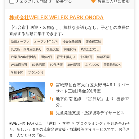
チェックして問合せ・応募する
お気に入りに追加
株式会社WELFIX WELFIX PARK ONODA
【仙台市】送迎・装飾なし、無駄な会議もなし。子どもの成長に
直結する活動に集中できます♪
新規オープン
オープン3年以内
社会保険完備
交通費支給
託児所・保育支援あり
復職支援
制服貸与
残業ほぼなし
残業月20時間以内
週休2日
育児支援あり
未経験可
年齢不問
WEB面接可
60代活躍
50代活躍
40代活躍
ネイルOK
即日勤務OK
学歴不問
ブランク可
宮城県仙台市太白区大野田4-6-1 リバー
サイド三樹1号館201号室
地下鉄南北線 『富沢駅』より 徒歩12
分...
児童発達支援・放課後等デイサービス
■WELFIX PARKは、「運動 × 学習 × プログラミング」を組み合わせ
た、新しいカタチの児童発達支援・放課後等デイサービスです。お子さ
ま一人ひとりの「好...