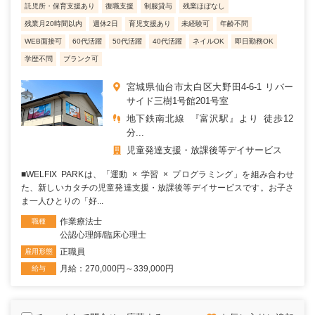
託児所・保育支援あり
復職支援
制服貸与
残業ほぼなし
残業月20時間以内
週休2日
育児支援あり
未経験可
年齢不問
WEB面接可
60代活躍
50代活躍
40代活躍
ネイルOK
即日勤務OK
学歴不問
ブランク可
宮城県仙台市太白区大野田4-6-1 リバー
サイド三樹1号館201号室
地下鉄南北線 『富沢駅』より 徒歩12
分...
児童発達支援・放課後等デイサービス
■WELFIX PARKは、「運動 × 学習 × プログラミング」を組み合わせ
た、新しいカタチの児童発達支援・放課後等デイサービスです。お子さ
ま一人ひとりの「好...
作業療法士
職種
公認心理師/臨床心理士
正職員
雇用形態
月給：270,000円～339,000円
給与