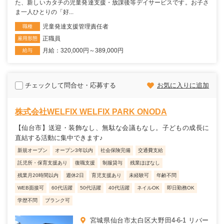
た、新しいカタチの児童発達支援・放課後等デイサービスです。お子さ
ま一人ひとりの「好...
児童発達支援管理責任者
職種
正職員
雇用形態
月給：320,000円～389,000円
給与
チェックして問合せ・応募する
お気に入りに追加
株式会社WELFIX WELFIX PARK ONODA
【仙台市】送迎・装飾なし、無駄な会議もなし。子どもの成長に
直結する活動に集中できます♪
新規オープン
オープン3年以内
社会保険完備
交通費支給
託児所・保育支援あり
復職支援
制服貸与
残業ほぼなし
残業月20時間以内
週休2日
育児支援あり
未経験可
年齢不問
WEB面接可
60代活躍
50代活躍
40代活躍
ネイルOK
即日勤務OK
学歴不問
ブランク可
宮城県仙台市太白区大野田4-6-1 リバー