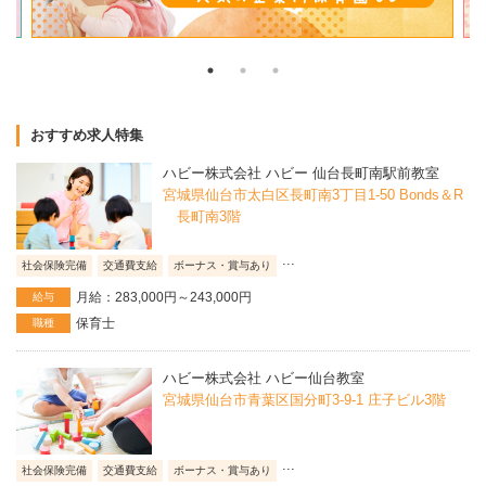
おすすめ求人特集
ハビー株式会社 ハビー 仙台長町南駅前教室
宮城県仙台市太白区長町南3丁目1-50 Bonds＆R
長町南3階
...
社会保険完備
交通費支給
ボーナス・賞与あり
月給：283,000円～243,000円
給与
保育士
職種
ハビー株式会社 ハビー仙台教室
宮城県仙台市青葉区国分町3-9-1 庄子ビル3階
...
社会保険完備
交通費支給
ボーナス・賞与あり