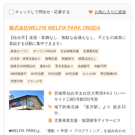
チェックして問合せ・応募する
お気に入りに追加
株式会社WELFIX WELFIX PARK ONODA
【仙台市】送迎・装飾なし、無駄な会議もなし。子どもの成長に
直結する活動に集中できます♪
新規オープン
オープン3年以内
社会保険完備
交通費支給
託児所・保育支援あり
復職支援
制服貸与
残業ほぼなし
残業月20時間以内
週休2日
育児支援あり
未経験可
年齢不問
WEB面接可
60代活躍
50代活躍
40代活躍
ネイルOK
即日勤務OK
学歴不問
ブランク可
宮城県仙台市太白区大野田4-6-1 リバー
サイド三樹1号館201号室
地下鉄南北線 『富沢駅』より 徒歩12
分...
児童発達支援・放課後等デイサービス
■WELFIX PARKは、「運動 × 学習 × プログラミング」を組み合わせ