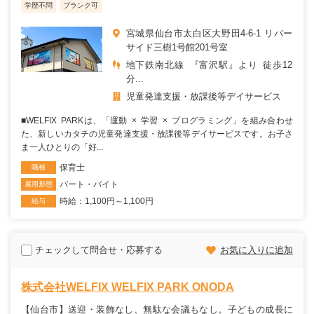
学歴不問
ブランク可
宮城県仙台市太白区大野田4-6-1 リバー
サイド三樹1号館201号室
地下鉄南北線 『富沢駅』より 徒歩12
分...
児童発達支援・放課後等デイサービス
■WELFIX PARKは、「運動 × 学習 × プログラミング」を組み合わせ
た、新しいカタチの児童発達支援・放課後等デイサービスです。お子さ
ま一人ひとりの「好...
保育士
職種
パート・バイト
雇用形態
時給：1,100円～1,100円
給与
チェックして問合せ・応募する
お気に入りに追加
株式会社WELFIX WELFIX PARK ONODA
【仙台市】送迎・装飾なし、無駄な会議もなし。子どもの成長に