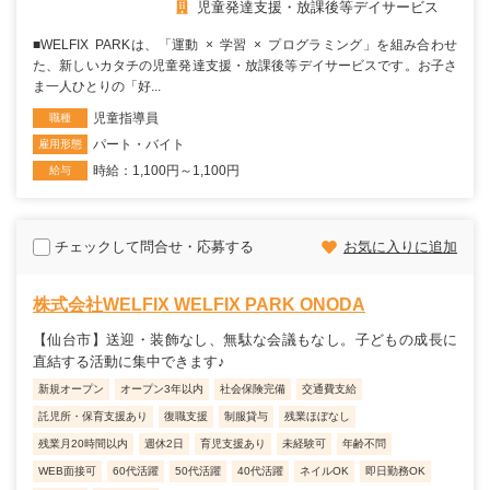
児童発達支援・放課後等デイサービス
■WELFIX PARKは、「運動 × 学習 × プログラミング」を組み合わせ
た、新しいカタチの児童発達支援・放課後等デイサービスです。お子さ
ま一人ひとりの「好...
児童指導員
職種
パート・バイト
雇用形態
時給：1,100円～1,100円
給与
チェックして問合せ・応募する
お気に入りに追加
株式会社WELFIX WELFIX PARK ONODA
【仙台市】送迎・装飾なし、無駄な会議もなし。子どもの成長に
直結する活動に集中できます♪
新規オープン
オープン3年以内
社会保険完備
交通費支給
託児所・保育支援あり
復職支援
制服貸与
残業ほぼなし
残業月20時間以内
週休2日
育児支援あり
未経験可
年齢不問
WEB面接可
60代活躍
50代活躍
40代活躍
ネイルOK
即日勤務OK