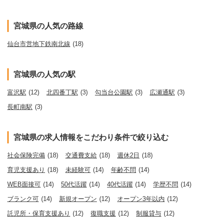
宮城県の人気の路線
仙台市営地下鉄南北線
(18)
宮城県の人気の駅
富沢駅
(12)
北四番丁駅
(3)
勾当台公園駅
(3)
広瀬通駅
(3)
長町南駅
(3)
宮城県の求人情報をこだわり条件で絞り込む
社会保険完備
(18)
交通費支給
(18)
週休2日
(18)
育児支援あり
(18)
未経験可
(14)
年齢不問
(14)
WEB面接可
(14)
50代活躍
(14)
40代活躍
(14)
学歴不問
(14)
ブランク可
(14)
新規オープン
(12)
オープン3年以内
(12)
託児所・保育支援あり
(12)
復職支援
(12)
制服貸与
(12)