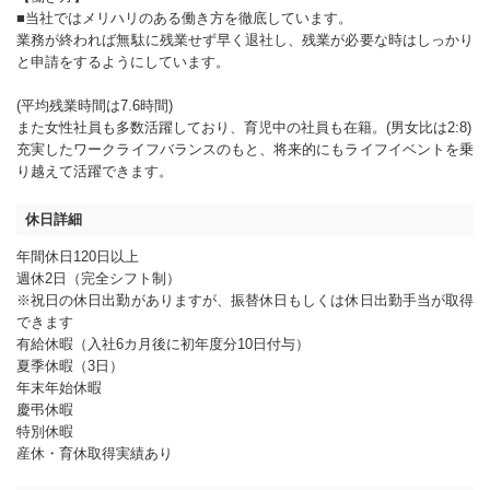
■当社ではメリハリのある働き方を徹底しています。
業務が終われば無駄に残業せず早く退社し、残業が必要な時はしっかり
と申請をするようにしています。
(平均残業時間は7.6時間)
また女性社員も多数活躍しており、育児中の社員も在籍。(男女比は2:8)
充実したワークライフバランスのもと、将来的にもライフイベントを乗
り越えて活躍できます。
休日詳細
年間休日120日以上
週休2日（完全シフト制）
※祝日の休日出勤がありますが、振替休日もしくは休日出勤手当が取得
できます
有給休暇（入社6カ月後に初年度分10日付与）
夏季休暇（3日）
年末年始休暇
慶弔休暇
特別休暇
産休・育休取得実績あり