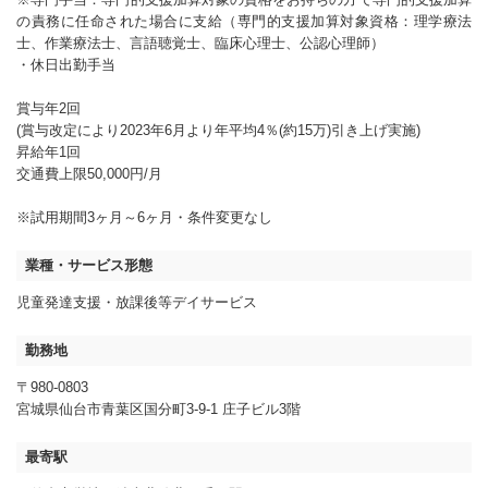
の責務に任命された場合に支給（専門的支援加算対象資格：理学療法
士、作業療法士、言語聴覚士、臨床心理士、公認心理師）
・休日出勤手当
賞与年2回
(賞与改定により2023年6月より年平均4％(約15万)引き上げ実施)
昇給年1回
交通費上限50,000円/月
※試用期間3ヶ月～6ヶ月・条件変更なし
業種・サービス形態
児童発達支援・放課後等デイサービス
勤務地
〒980-0803
宮城県仙台市青葉区国分町3-9-1 庄子ビル3階
最寄駅