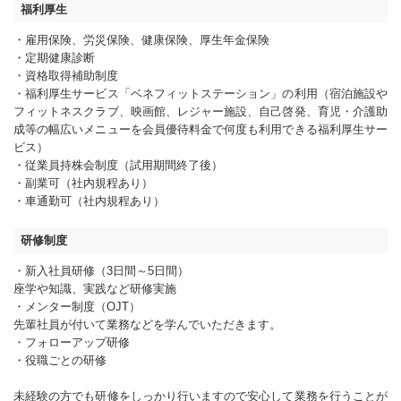
福利厚生
・雇用保険、労災保険、健康保険、厚生年金保険
・定期健康診断
・資格取得補助制度
・福利厚生サービス「ベネフィットステーション」の利用（宿泊施設や
フィットネスクラブ、映画館、レジャー施設、自己啓発、育児・介護助
成等の幅広いメニューを会員優待料金で何度も利用できる福利厚生サー
ビス）
・従業員持株会制度（試用期間終了後）
・副業可（社内規程あり）
・車通勤可（社内規程あり）
研修制度
・新入社員研修（3日間～5日間）
座学や知識、実践など研修実施
・メンター制度（OJT）
先輩社員が付いて業務などを学んでいただきます。
・フォローアップ研修
・役職ごとの研修
未経験の方でも研修をしっかり行いますので安心して業務を行うことが