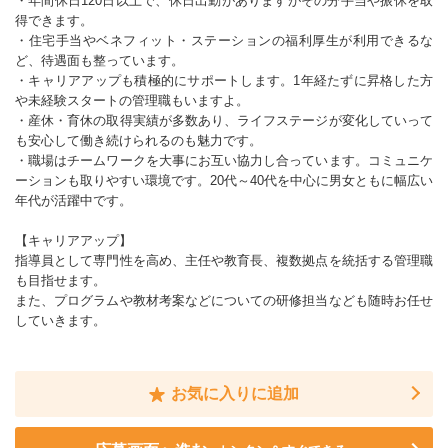
・年間休日120日以上で、休日出勤がありますがその分手当や振休を取
得できます。
・住宅手当やベネフィット・ステーションの福利厚生が利用できるな
ど、待遇面も整っています。
・キャリアアップも積極的にサポートします。1年経たずに昇格した方
や未経験スタートの管理職もいますよ。
・産休・育休の取得実績が多数あり、ライフステージが変化していって
も安心して働き続けられるのも魅力です。
・職場はチームワークを大事にお互い協力し合っています。コミュニケ
ーションも取りやすい環境です。20代～40代を中心に男女ともに幅広い
年代が活躍中です。
【キャリアアップ】
指導員として専門性を高め、主任や教育長、複数拠点を統括する管理職
も目指せます。
また、プログラムや教材考案などについての研修担当なども随時お任せ
していきます。
お気に入りに追加