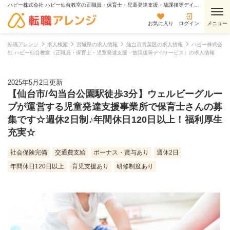
ハビー株式会社 ハビー仙台教室の正職員・保育士・児童発達支援・放課後等デイサービスの求人情報
お気に入り
ログイン
転職アレンジ
求人検索
宮城県の求人情報
仙台市青葉区の求人情報
ハビー株式会
社 ハビー仙台教室（正職員・保育士・児童発達支援・放課後等デイサービス）の求人情報
2025年5月2日更新
【仙台市/勾当台公園駅徒歩3分】ウェルビーグルー
プが運営する児童発達支援事業所で保育士さんの募
集です☆週休2日制♪年間休日120日以上！福利厚生
充実☆
社会保険完備
交通費支給
ボーナス・賞与あり
週休2日
年間休日120日以上
育児支援あり
研修制度あり