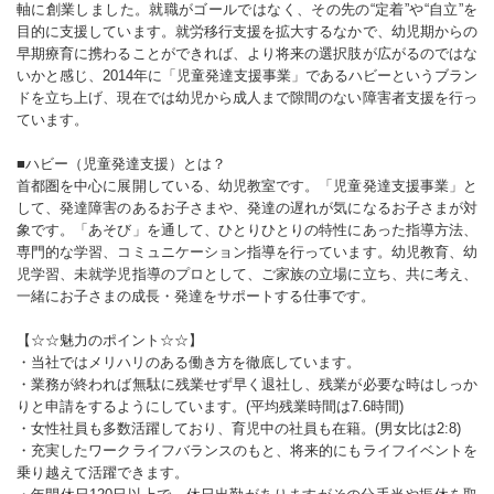
軸に創業しました。就職がゴールではなく、その先の“定着”や“自立”を
目的に支援しています。就労移行支援を拡大するなかで、幼児期からの
早期療育に携わることができれば、より将来の選択肢が広がるのではな
いかと感じ、2014年に「児童発達支援事業」であるハビーというブラン
ドを立ち上げ、現在では幼児から成人まで隙間のない障害者支援を行っ
ています。
■ハビー（児童発達支援）とは？
首都圏を中心に展開している、幼児教室です。「児童発達支援事業」と
して、発達障害のあるお子さまや、発達の遅れが気になるお子さまが対
象です。「あそび」を通して、ひとりひとりの特性にあった指導方法、
専門的な学習、コミュニケーション指導を行っています。幼児教育、幼
児学習、未就学児指導のプロとして、ご家族の立場に立ち、共に考え、
一緒にお子さまの成長・発達をサポートする仕事です。
【☆☆魅力のポイント☆☆】
・当社ではメリハリのある働き方を徹底しています。
・業務が終われば無駄に残業せず早く退社し、残業が必要な時はしっか
りと申請をするようにしています。(平均残業時間は7.6時間)
・女性社員も多数活躍しており、育児中の社員も在籍。(男女比は2:8)
・充実したワークライフバランスのもと、将来的にもライフイベントを
乗り越えて活躍できます。