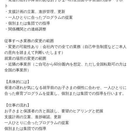
ト
・支援計画の立案、進捗管理、更新
・一人ひとりに合ったプログラムの提案
・個別または集団での指導
・関係機関との連絡調整
従事すべき業務の変更の範囲
・変更の可能性あり：会社内での全ての業務（自己申告制度などご本人
の意向を踏まえて判断いたします）
就業の場所の変更の範囲
・近隣の事業所（ご自宅から60分圏内を想定、ただし全国転勤可の方は
全国の事業所）
【具体的には】
発達の遅れが気になる就学前のお子さまの個性に合わせ、一人ひとりに
合った療育プログラムを提案し、個別または集団での指導を行います。
【仕事の流れ】
お子さまと保護者の方と面談し、要望のヒアリングと把握
支援計画の立案、進捗確認、更新
一人ひとりに合ったプログラムの提案
個別または集団での指導