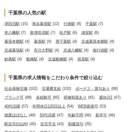
千葉県の人気の駅
津田沼駅
(15)
海浜幕張駅
(12)
行徳駅
(8)
千葉駅
(7)
本八幡駅
(7)
新津田沼駅
(7)
松戸駅
(6)
浦安駅
(6)
幕張本郷駅
(4)
幕張駅
(4)
西千葉駅
(4)
京成幕張本郷駅
(4)
京成幕張駅
(4)
市川大野駅
(4)
京成八幡駅
(4)
南行徳駅
(4)
妙典駅
(4)
船橋駅
(4)
京成船橋駅
(4)
前原駅
(4)
千葉県の求人情報をこだわり条件で絞り込む
社会保険完備
(102)
交通費支給
(102)
ボーナス・賞与あり
(88)
ブランク可
(88)
未経験可
(85)
研修制度あり
(81)
週休2日
(67)
40代活躍
(57)
年間休日120日以上
(54)
WEB面接可
(53)
残業ほぼなし
(49)
50代活躍
(47)
年齢不問
(46)
新卒可
(46)
駅近(5分以内)
(45)
住宅手当
(43)
制服貸与
(35)