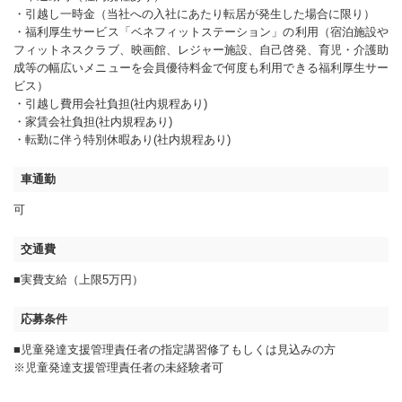
・引越し一時金（当社への入社にあたり転居が発生した場合に限り）
・福利厚生サービス「ベネフィットステーション」の利用（宿泊施設や
フィットネスクラブ、映画館、レジャー施設、自己啓発、育児・介護助
成等の幅広いメニューを会員優待料金で何度も利用できる福利厚生サー
ビス）
・引越し費用会社負担(社内規程あり)
・家賃会社負担(社内規程あり)
・転勤に伴う特別休暇あり(社内規程あり)
車通勤
可
交通費
■実費支給（上限5万円）
応募条件
■児童発達支援管理責任者の指定講習修了もしくは見込みの方
※児童発達支援管理責任者の未経験者可