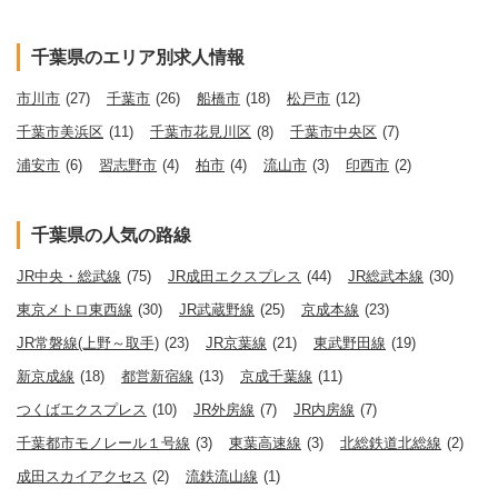
千葉県のエリア別求人情報
市川市
(27)
千葉市
(26)
船橋市
(18)
松戸市
(12)
千葉市美浜区
(11)
千葉市花見川区
(8)
千葉市中央区
(7)
浦安市
(6)
習志野市
(4)
柏市
(4)
流山市
(3)
印西市
(2)
千葉県の人気の路線
JR中央・総武線
(75)
JR成田エクスプレス
(44)
JR総武本線
(30)
東京メトロ東西線
(30)
JR武蔵野線
(25)
京成本線
(23)
JR常磐線(上野～取手)
(23)
JR京葉線
(21)
東武野田線
(19)
新京成線
(18)
都営新宿線
(13)
京成千葉線
(11)
つくばエクスプレス
(10)
JR外房線
(7)
JR内房線
(7)
千葉都市モノレール１号線
(3)
東葉高速線
(3)
北総鉄道北総線
(2)
成田スカイアクセス
(2)
流鉄流山線
(1)