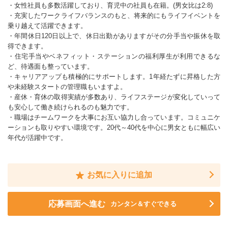
・女性社員も多数活躍しており、育児中の社員も在籍。(男女比は2:8)
・充実したワークライフバランスのもと、将来的にもライフイベントを
乗り越えて活躍できます。
・年間休日120日以上で、休日出勤がありますがその分手当や振休を取
得できます。
・住宅手当やベネフィット・ステーションの福利厚生が利用できるな
ど、待遇面も整っています。
・キャリアアップも積極的にサポートします。1年経たずに昇格した方
や未経験スタートの管理職もいますよ。
・産休・育休の取得実績が多数あり、ライフステージが変化していって
も安心して働き続けられるのも魅力です。
・職場はチームワークを大事にお互い協力し合っています。コミュニケ
ーションも取りやすい環境です。20代～40代を中心に男女ともに幅広い
年代が活躍中です。
お気に入りに追加
応募画面へ進む
カンタン＆すぐできる