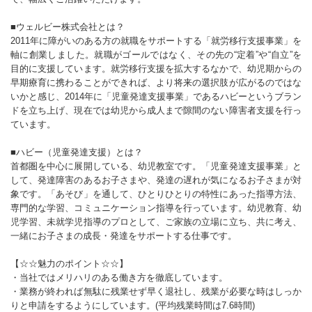
■ウェルビー株式会社とは？
2011年に障がいのある方の就職をサポートする「就労移行支援事業」を
軸に創業しました。就職がゴールではなく、その先の“定着”や“自立”を
目的に支援しています。就労移行支援を拡大するなかで、幼児期からの
早期療育に携わることができれば、より将来の選択肢が広がるのではな
いかと感じ、2014年に「児童発達支援事業」であるハビーというブラン
ドを立ち上げ、現在では幼児から成人まで隙間のない障害者支援を行っ
ています。
■ハビー（児童発達支援）とは？
首都圏を中心に展開している、幼児教室です。「児童発達支援事業」と
して、発達障害のあるお子さまや、発達の遅れが気になるお子さまが対
象です。「あそび」を通して、ひとりひとりの特性にあった指導方法、
専門的な学習、コミュニケーション指導を行っています。幼児教育、幼
児学習、未就学児指導のプロとして、ご家族の立場に立ち、共に考え、
一緒にお子さまの成長・発達をサポートする仕事です。
【☆☆魅力のポイント☆☆】
・当社ではメリハリのある働き方を徹底しています。
・業務が終われば無駄に残業せず早く退社し、残業が必要な時はしっか
りと申請をするようにしています。(平均残業時間は7.6時間)