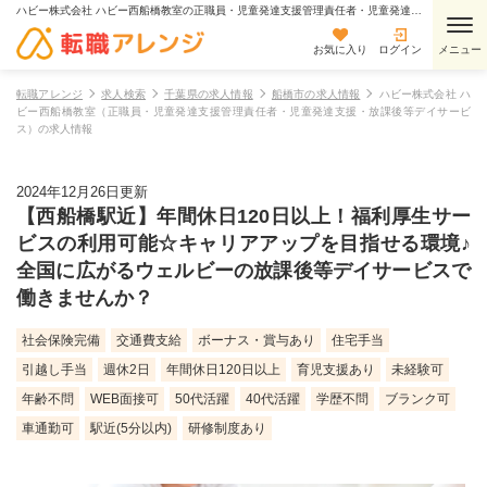
ハビー株式会社 ハビー西船橋教室の正職員・児童発達支援管理責任者・児童発達支援・放課後等デイサービスの求人情報
お気に入り
ログイン
転職アレンジ
求人検索
千葉県の求人情報
船橋市の求人情報
ハビー株式会社 ハ
ビー西船橋教室（正職員・児童発達支援管理責任者・児童発達支援・放課後等デイサービ
ス）の求人情報
2024年12月26日更新
【西船橋駅近】年間休日120日以上！福利厚生サー
ビスの利用可能☆キャリアアップを目指せる環境♪
全国に広がるウェルビーの放課後等デイサービスで
働きませんか？
社会保険完備
交通費支給
ボーナス・賞与あり
住宅手当
引越し手当
週休2日
年間休日120日以上
育児支援あり
未経験可
年齢不問
WEB面接可
50代活躍
40代活躍
学歴不問
ブランク可
車通勤可
駅近(5分以内)
研修制度あり