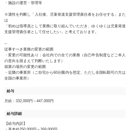
・施設の運営・管理等
※適性を判断し「入社後、児童発達支援管理責任者をお任せする」また
は
「初めは指導員として業務に取り組んでいただき、ゆくゆくは児童発達
支援管理責任者として任せしたい」と考えております。
--
従事すべき業務の変更の範囲
・変更の可能性あり：会社内での全ての業務（自己申告制度などご本人
の意向を踏まえて判断いたします）
就業の場所の変更の範囲
・近隣の事業所（ご自宅から60分圏内を想定、ただし全国転勤可の方は
全国の事業所）
給与
月給：332,000円～447,000円
給与詳細
【給与内訳】
・基本給250,000円～269,000円