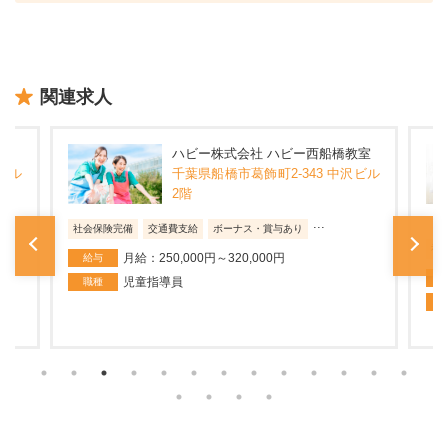
関連求人
教室
ハビー株式会社 ハビー西船橋教室
沢ビル
千葉県船橋市葛飾町2-343 中沢ビル
2階
...
社会保険完備
交通費支給
ボーナス・賞与あり
社
月給：250,000円～320,000円
給与
児童指導員
職種